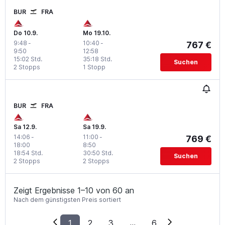
BUR
FRA
Do 10.9.
Mo 19.10.
9:48
-
10:40
-
767 €
9:50
12:58
15:02 Std.
35:18 Std.
Suchen
2 Stopps
1 Stopp
BUR
FRA
Sa 12.9.
Sa 19.9.
14:06
-
11:00
-
769 €
18:00
8:50
18:54 Std.
30:50 Std.
Suchen
2 Stopps
2 Stopps
Zeigt Ergebnisse 1–10 von 60 an
Nach dem günstigsten Preis sortiert
1
2
3
...
6