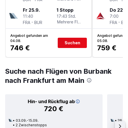
Fr 25.9.
1 Stopp
Do 22.10
11:40
17:43 Std.
7:00
-
Mehrere Fluglinien
-
FRA
BUR
FRA
BU
Angebot gefunden am
Angebot gefunde
04.08.
05.08.
Suchen
746 €
759 €
Suche nach Flügen von Burbank
nach Frankfurt am Main
Hin- und Rückflug ab
720 €
03.09.-15.09.
26.09
2 Zwischenstopps
1 Zwi