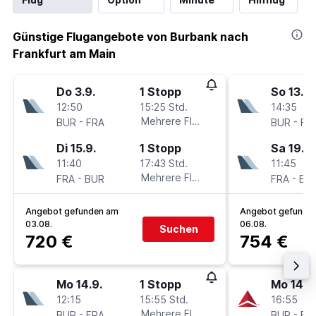
Günstige Flugangebote von Burbank nach
Frankfurt am Main
Do 3.9.
1 Stopp
So 13.9.
12:50
15:25 Std.
14:35
-
Mehrere Fluglinien
-
BUR
FRA
BUR
FR
Di 15.9.
1 Stopp
Sa 19.9.
11:40
17:43 Std.
11:45
-
Mehrere Fluglinien
-
FRA
BUR
FRA
BU
Angebot gefunden am
Angebot gefunde
03.08.
06.08.
Suchen
720 €
754 €
Mo 14.9.
1 Stopp
Mo 14.9
12:15
15:55 Std.
16:55
-
Mehrere Fluglinien
-
BUR
FRA
BUR
FR