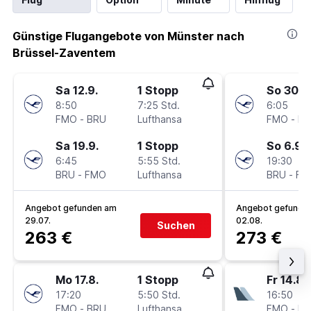
Günstige Flugangebote von Münster nach
Brüssel-Zaventem
Sa 12.9.
1 Stopp
So 30.8
8:50
7:25 Std.
6:05
FMO
-
BRU
Lufthansa
FMO
-
BR
Sa 19.9.
1 Stopp
So 6.9.
6:45
5:55 Std.
19:30
BRU
-
FMO
Lufthansa
BRU
-
FM
Angebot gefunden am
Angebot gefunde
29.07.
02.08.
Suchen
263 €
273 €
Mo 17.8.
1 Stopp
Fr 14.8.
17:20
5:50 Std.
16:50
FMO
-
BRU
Lufthansa
FMO
-
BR