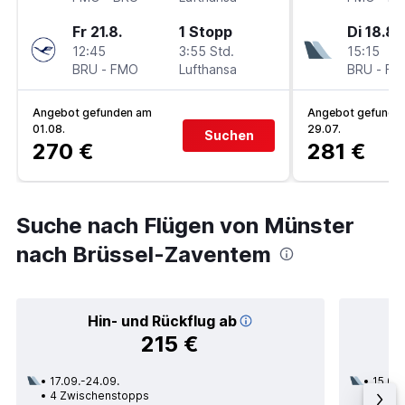
Fr 21.8.
1 Stopp
Di 18.8.
12:45
3:55 Std.
15:15
BRU
-
FMO
Lufthansa
BRU
-
FM
Angebot gefunden am
Angebot gefunde
01.08.
29.07.
Suchen
270 €
281 €
Suche nach Flügen von Münster
nach Brüssel-Zaventem
Hin- und Rückflug ab
215 €
17.09.-24.09.
15.08.
4 Zwischenstopps
1 Zwi