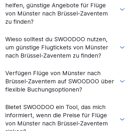
Flüge von Nürnberg nach Brüssel Charleroi
helfen, günstige Angebote für Flüge
Flüge von Leipzig nach Brüssel-Zaventem
von Münster nach Brüssel-Zaventem
Flüge von Hannover nach Brüssel-Zaventem
zu finden?
Flüge von Bremen nach Brüssel-Zaventem
Flüge von Hannover nach Brüssel Charleroi
Wieso solltest du SWOODOO nutzen,
Flüge von Köln nach Brüssel-Zaventem
um günstige Flugtickets von Münster
Flüge von Leipzig nach Brüssel Charleroi
nach Brüssel-Zaventem zu finden?
Flüge von Bremen nach Brüssel Charleroi
Flüge von Karlsruhe nach Brüssel-Zaventem
Verfügen Flüge von Münster nach
Flüge von Dortmund nach Brüssel-Zaventem
Brüssel-Zaventem auf SWOODOO über
Flüge von Dresden nach Brüssel-Zaventem
flexible Buchungsoptionen?
Flüge von Memmingen nach Brüssel Charleroi
Flüge von Memmingen nach Brüssel-Zaventem
Bietet SWOODOO ein Tool, das mich
Flüge von Dresden nach Brüssel Charleroi
informiert, wenn die Preise für Flüge
Flüge von Paderborn nach Brüssel-Zaventem
von Münster nach Brüssel-Zaventem
Flüge von Friedrichshafen nach Brüssel Charleroi