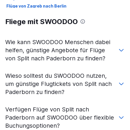
Flüge von Zagreb nach Berlin
Flüge von Zadar nach Köln
Fliege mit SWOODOO
Flüge von Zadar nach Frankfurt am Main
Flüge von Zagreb nach Hamburg
Flüge von Split nach Stuttgart
Wie kann SWOODOO Menschen dabei
Flüge von Pula nach Frankfurt am Main
helfen, günstige Angebote für Flüge
Flüge von Split nach Weeze, Niederrhein
von Split nach Paderborn zu finden?
Flüge von Split nach Frankfurt Hahn
Flüge von Split nach Hamburg
Wieso solltest du SWOODOO nutzen,
Flüge von Zagreb nach Köln
um günstige Flugtickets von Split nach
Flüge von Split nach Berlin
Paderborn zu finden?
Flüge von Zadar nach Berlin
Flüge von Pula nach Frankfurt Hahn
Verfügen Flüge von Split nach
Flüge von Rijeka nach Frankfurt am Main
Paderborn auf SWOODOO über flexible
Flüge von Zadar nach Hamburg
Buchungsoptionen?
Flüge von Split nach München