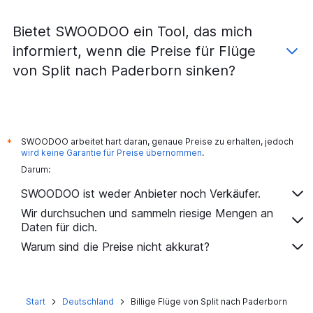
Flüge von Zagreb nach Düsseldorf
Bietet SWOODOO ein Tool, das mich
Flüge von Zadar nach München
informiert, wenn die Preise für Flüge
Flüge von Pula nach München
von Split nach Paderborn sinken?
Flüge von Zadar nach Nürnberg
Flüge von Split nach Nürnberg
Flüge von Dubrovnik nach Berlin
Flüge von Zagreb nach Dortmund
SWOODOO arbeitet hart daran, genaue Preise zu erhalten, jedoch
*
Flüge von Rijeka nach Düsseldorf
wird keine Garantie für Preise übernommen
.
Darum:
Flüge von Dubrovnik nach München
Flüge von Dubrovnik nach Düsseldorf
SWOODOO ist weder Anbieter noch Verkäufer.
Flüge von Dubrovnik nach Hamburg
Wir durchsuchen und sammeln riesige Mengen an
Daten für dich.
Flüge von Rijeka nach Hamburg
Warum sind die Preise nicht akkurat?
Flüge von Rijeka nach München
Flüge von Zadar nach Stuttgart
Flüge von Zagreb nach Hannover
Start
Deutschland
Billige Flüge von Split nach Paderborn
Flüge von Dubrovnik nach Frankfurt am Main