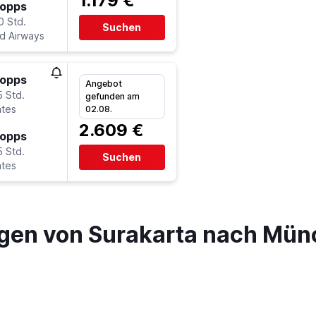
1.179 €
topps
0 Std.
Suchen
ad Airways
topps
Angebot
5 Std.
gefunden am
ates
02.08.
2.609 €
topps
5 Std.
Suchen
ates
gen von Surakarta nach Mü