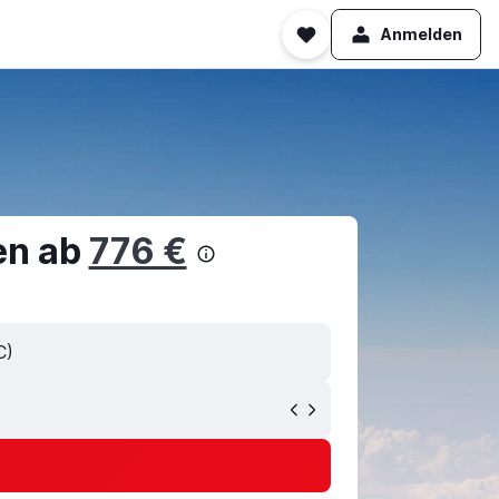
Anmelden
en ab
776 €