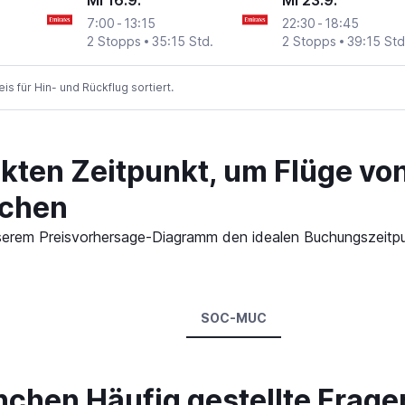
Mi 16.9.
Mi 23.9.
7:00
-
13:15
22:30
-
18:45
Strauß
2 Stopps
35:15 Std.
2 Stopps
39:15 Std
 für Hin- und Rückflug sortiert.
ekten Zeitpunkt, um Flüge vo
chen
 unserem Preisvorhersage-Diagramm den idealen Buchungszeitp
SOC-MUC
nchen Häufig gestellte Frage