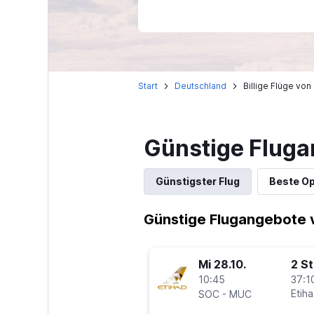
Start
Deutschland
Billige Flüge vo
Günstige Fluga
Günstigster Flug
Beste Op
Günstige Flugangebote 
Mi 28.10.
2 S
10:45
37:1
-
Etih
SOC
MUC