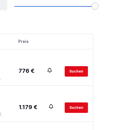
Preis
776 €
Suchen
.
1.179 €
Suchen
.