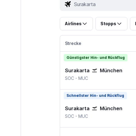
Airlines
Stopps
Strecke
Günstigster Hin- und Rückflug
Surakarta
München
Surakarta Solo City
München–Franz Josef 
SOC
-
MUC
Schnellster Hin- und Rückflug
Surakarta
München
Surakarta Solo City
München–Franz Josef 
SOC
-
MUC