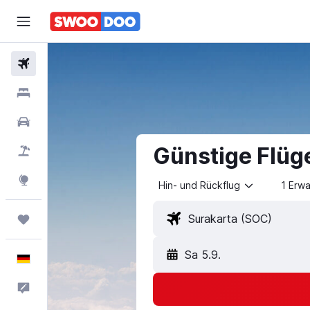
Flüge
Hotels
Mietwagen
Günstige Flüg
Pauschalreisen
Explore
Hin- und Rückflug
1 Erw
Trips
Sa 5.9.
Deutsch
Feedback