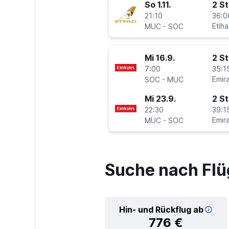
So 1.11.
2 S
21:10
36:0
-
Etih
MUC
SOC
Mi 16.9.
2 S
7:00
35:1
-
Emir
SOC
MUC
Mi 23.9.
2 S
22:30
39:1
-
Emir
MUC
SOC
Suche nach Flü
Hin- und Rückflug ab
776 €