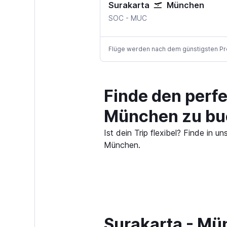
Surakarta
München
Surakarta Solo City
München–Franz Josef 
SOC
-
MUC
Flüge werden nach dem günstigsten Preis
Finde den perf
München zu bu
Ist dein Trip flexibel? Finde in
München.
Surakarta - Mü