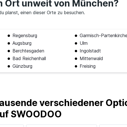
en Ort unweit von München?
u planst, einen dieser Orte zu besuchen.
Regensburg
Garmisch-Partenkirch
Augsburg
Ulm
Berchtesgaden
Ingolstadt
Bad Reichenhall
Mittenwald
Günzburg
Freising
ausende verschiedener Optio
 auf SWOODOO