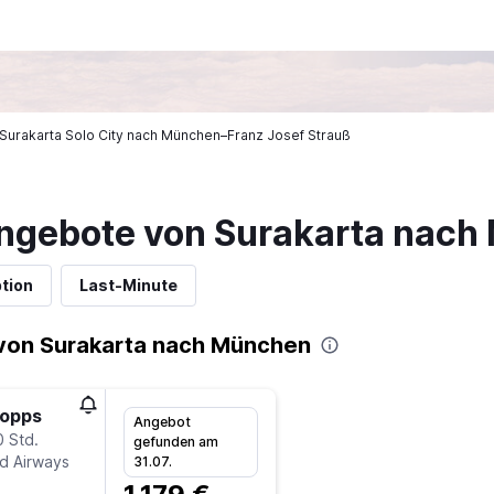
n Surakarta Solo City nach München–Franz Josef Strauß
ngebote von Surakarta nac
tion
Last-Minute
von Surakarta nach München
topps
Angebot
0 Std.
gefunden am
ad Airways
31.07.