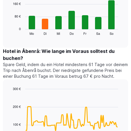
1
graphic.
chart
160 €
with
X-
7
Achse,
80 €
bars.
die
die
Das
0
Monate
folgende
Mo
Di
Mi
Do
Fr
Sa
So
End
anzeigt.
of
Diagramm
Das
interactive
zeigt
chart
Diagramm
den
Hotel in Åbenrå: Wie lange im Voraus solltest du
hat
durchschnittlichen
1
buchen?
Preis
Y-
Spare Geld, indem du ein Hotel mindestens 61 Tage vor deinem
eines
Achse,
Trip nach Åbenrå buchst. Der niedrigste gefundene Preis bei
Zimmers
die
einer Buchung 61 Tage im Voraus betrug 67 € pro Nacht.
für
den
den
durchschnittlichen
jeweiligen
300 €
Zimmerpreis
Wochentag.
Line
anzeigt.
Chart
Das
graphic.
chart
with
Diagramm
200 €
90
hat
data
1
points.
X-
100 €
Achse,
Das