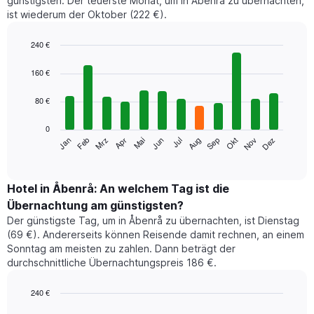
günstigsten. Der teuerste Monat, um in Åbenrå zu übernachten,
ist wiederum der Oktober (222 €).
240 €
Bar
Chart
graphic.
chart
160 €
with
12
80 €
bars.
0
Das
Jan
Feb
Mrz
Apr
Mai
Jun
Jul
Aug
Sep
Okt
Nov
Dez
folgende
End
of
Diagramm
interactive
zeigt
chart
den
Hotel in Åbenrå: An welchem Tag ist die
durchschnittlichen
Übernachtung am günstigsten?
Zimmerpreis
Der günstigste Tag, um in Åbenrå zu übernachten, ist Dienstag
im
(69 €). Andererseits können Reisende damit rechnen, an einem
jeweiligen
Sonntag am meisten zu zahlen. Dann beträgt der
Monat
durchschnittliche Übernachtungspreis 186 €.
an.
Das
Diagramm
240 €
hat
Bar
Chart