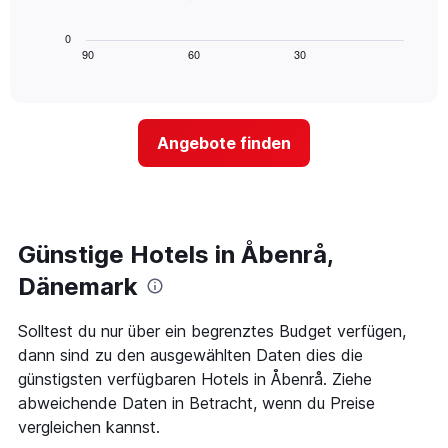
die
folgende
die
Diagramm
0
Wochentage
zeigt,
90
60
30
End
anzeigt.
of
wie
Das
interactive
sich
chart
Diagramm
der
hat
Preis
1
Angebote finden
für
Y-
ein
Achse,
Zimmer
die
ändert,
den
je
durchschnittlichen
näher
Günstige Hotels in Åbenrå,
Zimmerpreis
das
anzeigt.
Aufenthaltsdatum
Dänemark
rückt.
Das
Solltest du nur über ein begrenztes Budget verfügen,
Diagramm
dann sind zu den ausgewählten Daten dies die
hat
1
günstigsten verfügbaren Hotels in Åbenrå. Ziehe
X-
abweichende Daten in Betracht, wenn du Preise
Achse,
vergleichen kannst.
die