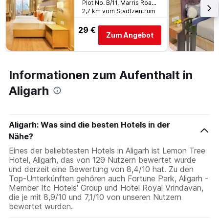
3
Plot No. B/11, Marris Road, Aligarh, Indien
die
Tagen
2,7 km vom Stadtzentrum
Hotelkategorien
anzeigt.
nach
29 €
Zum Angebot
Sternen
anzeigt
Das
Diagramm
Informationen zum Aufenthalt in
hat
1
Aligarh
Y-
Achse,
die
den
Aligarh: Was sind die besten Hotels in der
durchschnittlichen
Nähe?
Zimmerpreis
an
Eines der beliebtesten Hotels in Aligarh ist Lemon Tree
diesem
Hotel, Aligarh, das von 129 Nutzern bewertet wurde
Wochenende
und derzeit eine Bewertung von 8,4/10 hat. Zu den
anzeigt,
Top-Unterkünften gehören auch Fortune Park, Aligarh -
der
Member Itc Hotels' Group und Hotel Royal Vrindavan,
in
die je mit 8,9/10 und 7,1/10 von unseren Nutzern
den
bewertet wurden.
letzten