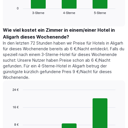
Diagramm
anzeigt.
zeigt
0
Das
3-Sterne
4-Sterne
5-Sterne
den
End
Diagramm
of
durchschnittlichen
hat
interactive
Zimmerpreis,
chart
1
der
Wie viel kostet ein Zimmer in einem/einer Hotel in
Y-
für
Achse,
Aligarh dieses Wochenende?
heute
die
In den letzten 72 Stunden haben wir Preise für Hotels in Aligarh
Nacht
den
für dieses Wochenende bereits ab 6 €/Nacht entdeckt. Falls du
in
durchschnittlichen
speziell nach einem 3-Sterne-Hotel für dieses Wochenende
den
Zimmerpreis
suchst: Unsere Nutzer haben Preise schon ab 6 €/Nacht
letzten
anzeigt.
gefunden. Für ein 4-Sterne-Hotel in Aligarh betrug der
3
günstigste kürzlich gefundene Preis 9 €/Nacht für dieses
Tagen
Wochenende.
gefunden
wurde,
aggregiert
24 €
nach
Bar
Chart
Sternebewertung.
graphic.
chart
with
Das
16 €
3
Diagramm
bars.
hat
1
8 €
Das
X-