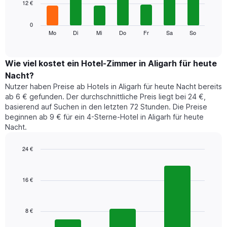
12 €
bars.
die
die
Das
0
Monate
folgende
Mo
Di
Mi
Do
Fr
Sa
So
End
anzeigt.
of
Diagramm
Das
interactive
zeigt
chart
Diagramm
den
Wie viel kostet ein Hotel-Zimmer in Aligarh für heute
hat
durchschnittlichen
1
Nacht?
Preis
Y-
Nutzer haben Preise ab Hotels in Aligarh für heute Nacht bereits
eines
Achse,
ab 6 € gefunden. Der durchschnittliche Preis liegt bei 24 €,
Zimmers
die
basierend auf Suchen in den letzten 72 Stunden. Die Preise
für
den
beginnen ab 9 € für ein 4-Sterne-Hotel in Aligarh für heute
den
durchschnittlichen
Nacht.
jeweiligen
Zimmerpreis
Wochentag.
anzeigt.
Das
24 €
Diagramm
Bar
Chart
hat
graphic.
chart
1
with
16 €
3
X-
bars.
Achse,
die
8 €
Das
die
folgende
Wochentage