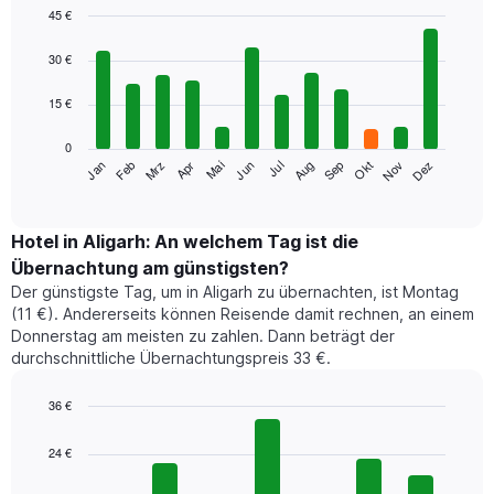
45 €
Bar
Chart
graphic.
chart
30 €
with
12
15 €
bars.
0
Das
Jan
Feb
Mrz
Apr
Mai
Jun
Jul
Aug
Sep
Okt
Nov
Dez
folgende
End
of
Diagramm
interactive
zeigt
chart
den
Hotel in Aligarh: An welchem Tag ist die
durchschnittlichen
Übernachtung am günstigsten?
Zimmerpreis
Der günstigste Tag, um in Aligarh zu übernachten, ist Montag
im
(11 €). Andererseits können Reisende damit rechnen, an einem
jeweiligen
Donnerstag am meisten zu zahlen. Dann beträgt der
Monat
durchschnittliche Übernachtungspreis 33 €.
an.
Das
Diagramm
36 €
hat
Bar
Chart
1
graphic.
chart
24 €
with
X-
7
Achse,