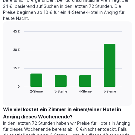
bereits ab 10 € gefunden. Der durchschnittliche Preis liegt bei
24 €, basierend auf Suchen in den letzten 72 Stunden. Die
Preise beginnen ab 10 € für ein 4-Sterne-Hotel in Anqing für
heute Nacht.
45 €
Bar
Chart
graphic.
chart
with
30 €
4
bars.
15 €
Das
folgende
Diagramm
zeigt
0
2-Sterne
3-Sterne
4-Sterne
5-Sterne
den
End
of
durchschnittlichen
interactive
Zimmerpreis,
chart
der
Wie viel kostet ein Zimmer in einem/einer Hotel in
für
Anqing dieses Wochenende?
heute
In den letzten 72 Stunden haben wir Preise für Hotels in Anqing
Nacht
für dieses Wochenende bereits ab 10 €/Nacht entdeckt. Falls
in