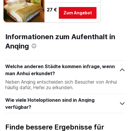
Achse,
27 €
die
Zum Angebot
den
durchschnittlichen
Zimmerpreis
an
Informationen zum Aufenthalt in
diesem
Wochenende
Anqing
anzeigt,
der
in
den
Welche anderen Städte kommen infrage, wenn
letzten
man Anhui erkundet?
3
Neben Anqing entscheiden sich Besucher von Anhui
Tagen
häufig dafür, Hefei zu erkunden.
gefunden
wurde.
Wie viele Hoteloptionen sind in Anqing
verfügbar?
Finde bessere Ergebnisse für