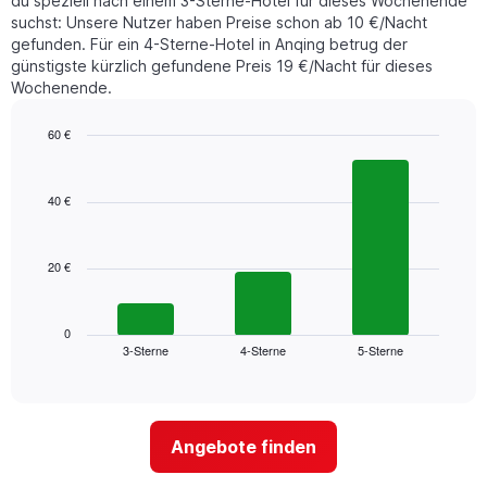
du speziell nach einem 3-Sterne-Hotel für dieses Wochenende
den
suchst: Unsere Nutzer haben Preise schon ab 10 €/Nacht
letzten
gefunden. Für ein 4-Sterne-Hotel in Anqing betrug der
3
günstigste kürzlich gefundene Preis 19 €/Nacht für dieses
Tagen
Wochenende.
gefunden
wurde,
aggregiert
60 €
nach
Bar
Chart
Sternebewertung.
graphic.
chart
with
Das
40 €
3
Diagramm
bars.
hat
1
20 €
Das
X-
folgende
Achse,
Diagramm
die
zeigt
0
die
3-Sterne
4-Sterne
5-Sterne
den
End
Hotelkategorien
of
durchschnittlichen
nach
interactive
Zimmerpreis
chart
Sternen
für
anzeigt
dieses
Das
Angebote finden
Wochenende
Diagramm
in
hat