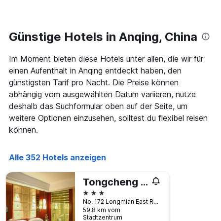
den
1
letzten
Y-
3
Achse,
Tagen,
Günstige Hotels in Anqing, China
die
aggregiert
den
nach
durchschnittlichen
Im Moment bieten diese Hotels unter allen, die wir für
Sternebewertung.
Zimmerpreis
Das
einen Aufenthalt in Anqing entdeckt haben, den
für
Diagramm
günstigsten Tarif pro Nacht. Die Preise können
heute
hat
Nacht
abhängig vom ausgewählten Datum variieren, nutze
1
in
deshalb das Suchformular oben auf der Seite, um
X-
den
Achse,
weitere Optionen einzusehen, solltest du flexibel reisen
letzten
die
können.
3
die
Tagen
Hotelkategorien
anzeigt.
nach
Alle 352 Hotels anzeigen
Sternen
anzeigt
Tongcheng International Hotel
Das
3 Sterne
Diagramm
hat
No. 172 Longmian East Road, Anqing, China
1
59,8 km vom
Stadtzentrum
Y-