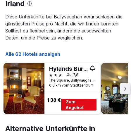
Das
Irland
Diagramm
hat
Diese Unterkünfte bei Ballyvaughan veranschlagen die
1
günstigsten Preise pro Nacht, die wir finden konnten.
X-
Achse,
Solltest du flexibel sein, ändere die ausgewählten
die
Daten, um die Preise zu vergleichen.
die
Wochentage
anzeigt.
Alle 62 Hotels anzeigen
Das
Diagramm
Hylands Burren Hotel
hat
1
3 Sterne
Gut 7,8
Y-
The Square, Ballyvaughan, County Clare, H91 EY00, Ballyvaughan, Irland
Achse,
0,0 km vom Stadtzentrum
die
den
138 €
Zum
durchschnittlichen
Zimmerpreis
Angebot
anzeigt.
Alternative Unterkünfte in