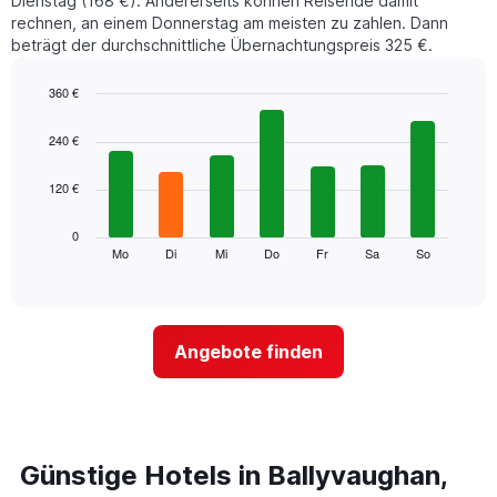
Dienstag (168 €). Andererseits können Reisende damit
rechnen, an einem Donnerstag am meisten zu zahlen. Dann
beträgt der durchschnittliche Übernachtungspreis 325 €.
360 €
Bar
Chart
graphic.
chart
240 €
with
7
120 €
bars.
Das
0
folgende
Mo
Di
Mi
Do
Fr
Sa
So
End
of
Diagramm
interactive
zeigt
chart
den
durchschnittlichen
Angebote finden
Preis
eines
Zimmers
für
den
jeweiligen
Günstige Hotels in Ballyvaughan,
Wochentag.