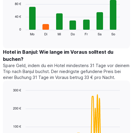
1
graphic.
chart
80 €
with
X-
7
Achse,
40 €
bars.
die
die
Das
0
Monate
folgende
Mo
Di
Mi
Do
Fr
Sa
So
End
anzeigt.
of
Diagramm
Das
interactive
zeigt
chart
Diagramm
den
Hotel in Banjul: Wie lange im Voraus solltest du
hat
durchschnittlichen
1
buchen?
Preis
Y-
Spare Geld, indem du ein Hotel mindestens 31 Tage vor deinem
eines
Achse,
Trip nach Banjul buchst. Der niedrigste gefundene Preis bei
Zimmers
die
einer Buchung 31 Tage im Voraus betrug 33 € pro Nacht.
für
den
den
durchschnittlichen
jeweiligen
300 €
Zimmerpreis
Wochentag.
Line
anzeigt.
Chart
Das
graphic.
chart
with
Diagramm
200 €
90
hat
data
1
points.
X-
100 €
Achse,
Das