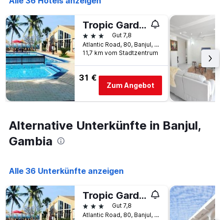
Alle 36 Hotels anzeigen
die
Anzahl
der
Tropic Garden Hotel
Tage
3 Sterne
Gut 7,8
vor
Atlantic Road, 80, Banjul, Gambia
dem
11,7 km vom Stadtzentrum
Aufenthalt
anzeigt
Das
31 €
Zum Angebot
Diagramm
hat
1
Y-
Alternative Unterkünfte in Banjul,
Achse,
die
Gambia
den
durchschnittlichen
Zimmerpreis
anzeigt
Alle 36 Unterkünfte anzeigen
Tropic Garden Hotel
3 Sterne
Gut 7,8
Atlantic Road, 80, Banjul, Gambia