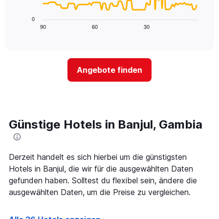
die
folgende
die
Diagramm
0
Wochentage
zeigt,
90
60
30
End
anzeigt.
of
wie
Das
interactive
sich
chart
Diagramm
der
hat
Preis
1
Angebote finden
für
Y-
ein
Achse,
Zimmer
die
ändert,
den
je
durchschnittlichen
näher
Günstige Hotels in Banjul, Gambia
Zimmerpreis
das
anzeigt.
Aufenthaltsdatum
rückt.
Das
Derzeit handelt es sich hierbei um die günstigsten
Diagramm
Hotels in Banjul, die wir für die ausgewählten Daten
hat
gefunden haben. Solltest du flexibel sein, ändere die
1
ausgewählten Daten, um die Preise zu vergleichen.
X-
Achse,
die