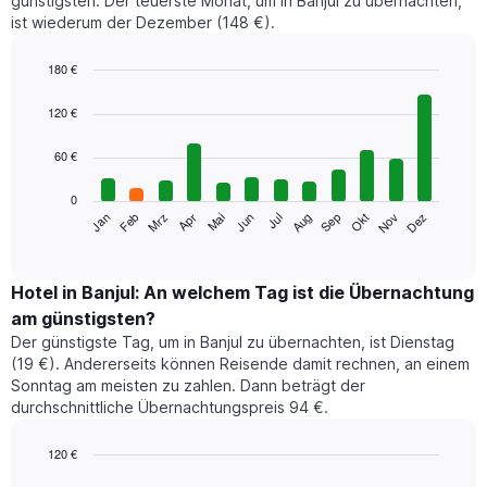
günstigsten. Der teuerste Monat, um in Banjul zu übernachten,
ist wiederum der Dezember (148 €).
180 €
Bar
Chart
graphic.
chart
120 €
with
12
60 €
bars.
0
Das
Jan
Feb
Mrz
Apr
Mai
Jun
Jul
Aug
Sep
Okt
Nov
Dez
folgende
End
of
Diagramm
interactive
zeigt
chart
den
Hotel in Banjul: An welchem Tag ist die Übernachtung
durchschnittlichen
am günstigsten?
Zimmerpreis
Der günstigste Tag, um in Banjul zu übernachten, ist Dienstag
im
(19 €). Andererseits können Reisende damit rechnen, an einem
jeweiligen
Sonntag am meisten zu zahlen. Dann beträgt der
Monat
durchschnittliche Übernachtungspreis 94 €.
an.
Das
Diagramm
120 €
hat
Bar
Chart