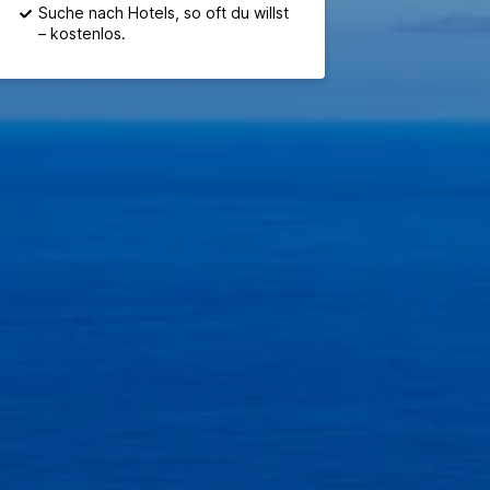
Suche nach Hotels, so oft du willst
– kostenlos.