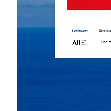
… und 