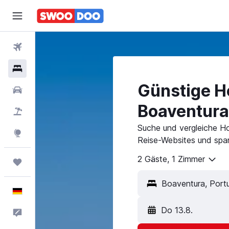
Flüge
Hotels
Günstige Ho
Mietwagen
Boaventura
Pauschalreisen
Suche und vergleiche Ho
Explore
Reise-Websites und spar
2 Gäste, 1 Zimmer
Trips
Deutsch
Do 13.8.
Feedback