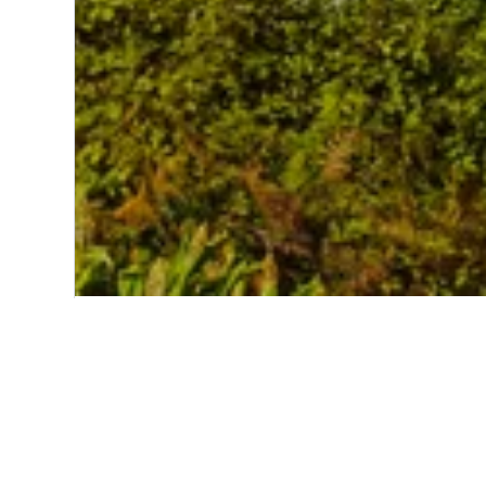
Start
Europa
Portugal
Madeira
Günstige Hotels
Derzeit handelt es sich hierbei 