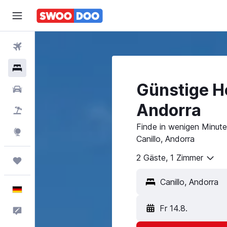
Flüge
Hotels
Günstige Ho
Mietwagen
Andorra
Pauschalreisen
Finde in wenigen Minuten
Explore
Canillo, Andorra
2 Gäste, 1 Zimmer
Trips
Deutsch
Fr 14.8.
Feedback