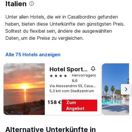
Das
Italien
Diagramm
hat
Unter allen Hotels, die wir in Casalbordino gefunden
1
haben, bieten diese Unterkünfte den günstigsten Preis.
X-
Achse,
Solltest du flexibel sein, ändere die ausgewählten
die
Daten, um die Preise zu vergleichen.
die
Wochentage
anzeigt.
Alle 75 Hotels anzeigen
Das
Diagramm
Hotel Sporting
hat
1
4 Sterne
Hervorragend
Y-
8,6
Achse,
Via Alessandrini 55, Casalbordino, Chieti, Italien
5,3 km vom Stadtzentrum
die
den
158 €
Zum
durchschnittlichen
Zimmerpreis
Angebot
anzeigt.
Alternative Unterkünfte in