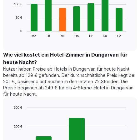
1
graphic.
chart
160 €
with
X-
7
Achse,
80 €
bars.
die
die
Das
0
Monate
folgende
Mo
Di
Mi
Do
Fr
Sa
So
End
anzeigt.
of
Diagramm
Das
interactive
zeigt
chart
Diagramm
den
Wie viel kostet ein Hotel-Zimmer in Dungarvan für
hat
durchschnittlichen
1
heute Nacht?
Preis
Y-
Nutzer haben Preise ab Hotels in Dungarvan für heute Nacht
eines
Achse,
bereits ab 129 € gefunden. Der durchschnittliche Preis liegt bei
Zimmers
die
201 €, basierend auf Suchen in den letzten 72 Stunden. Die
für
den
Preise beginnen ab 249 € für ein 4-Sterne-Hotel in Dungarvan
den
durchschnittlichen
für heute Nacht.
jeweiligen
Zimmerpreis
Wochentag.
anzeigt.
Das
300 €
Diagramm
Bar
Chart
hat
graphic.
chart
1
with
200 €
3
X-
bars.
Achse,