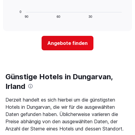
X-
folgende
den
Achse,
Diagramm
letzten
0
die
zeigt,
3
90
60
30
End
die
of
wie
Tagen
interactive
Hotelkategorien
sich
anzeigt.
chart
nach
der
Sternen
Preis
Angebote finden
anzeigt
für
Das
ein
Diagramm
Zimmer
hat
ändert,
1
je
Y-
näher
Günstige Hotels in Dungarvan,
Achse,
das
die
Aufenthaltsdatum
Irland
den
rückt.
durchschnittlichen
Das
Derzeit handelt es sich hierbei um die günstigsten
Zimmerpreis
Diagramm
an
Hotels in Dungarvan, die wir für die ausgewählten
hat
diesem
1
Daten gefunden haben. Üblicherweise variieren die
Wochenende
X-
Preise abhängig von den ausgewählten Daten, der
anzeigt,
Achse,
Anzahl der Sterne eines Hotels und dessen Standort.
der
die
in