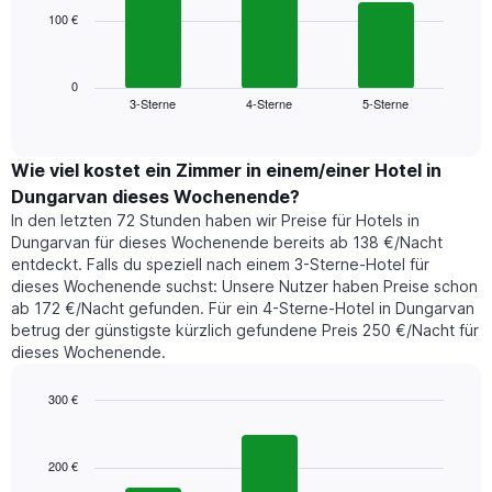
die
100 €
Das
die
folgende
Wochentage
Diagramm
anzeigt.
zeigt
0
Das
3-Sterne
4-Sterne
5-Sterne
den
End
Diagramm
of
durchschnittlichen
hat
interactive
Zimmerpreis,
chart
1
der
Wie viel kostet ein Zimmer in einem/einer Hotel in
Y-
für
Achse,
Dungarvan dieses Wochenende?
heute
die
In den letzten 72 Stunden haben wir Preise für Hotels in
Nacht
den
Dungarvan für dieses Wochenende bereits ab 138 €/Nacht
in
durchschnittlichen
entdeckt. Falls du speziell nach einem 3-Sterne-Hotel für
den
Zimmerpreis
dieses Wochenende suchst: Unsere Nutzer haben Preise schon
letzten
anzeigt.
ab 172 €/Nacht gefunden. Für ein 4-Sterne-Hotel in Dungarvan
3
betrug der günstigste kürzlich gefundene Preis 250 €/Nacht für
Tagen
dieses Wochenende.
gefunden
wurde,
aggregiert
300 €
nach
Bar
Chart
Sternebewertung.
graphic.
chart
with
Das
200 €
3
Diagramm