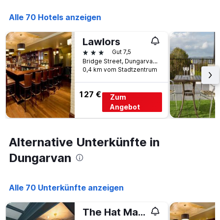
die
den
Anzahl
Alle 70 Hotels anzeigen
letzten
der
3
Tage
Tagen
vor
Lawlors
gefunden
dem
3 Sterne
Gut 7,5
wurde.
Aufenthalt
Bridge Street, Dungarvan, Irland
anzeigt
0,4 km vom Stadtzentrum
Das
Diagramm
127 €
hat
Zum
1
Angebot
Y-
Achse,
die
Alternative Unterkünfte in
den
durchschnittlichen
Dungarvan
Zimmerpreis
anzeigt
Alle 70 Unterkünfte anzeigen
The Hat Maker Boutique Hotel