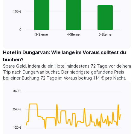
bars.
hat
1
100 €
Das
X-
folgende
Achse,
Diagramm
die
zeigt
0
die
3-Sterne
4-Sterne
5-Sterne
den
End
Hotelkategorien
of
durchschnittlichen
nach
interactive
Zimmerpreis
chart
Sternen
für
Hotel in Dungarvan: Wie lange im Voraus solltest du
anzeigt
dieses
buchen?
Das
Wochenende
Diagramm
Spare Geld, indem du ein Hotel mindestens 72 Tage vor deinem
in
hat
Trip nach Dungarvan buchst. Der niedrigste gefundene Preis
den
1
bei einer Buchung 72 Tage im Voraus betrug 114 € pro Nacht.
letzten
Y-
3
Achse,
360 €
Tagen,
die
aggregiert
Line
Chart
den
graphic.
chart
nach
durchschnittlichen
with
Sternebewertung.
240 €
Zimmerpreis
90
Das
für
data
Diagramm
points.
heute
hat
120 €
Nacht
1
Das
in