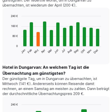
günstigsten. Der teuerste Monat, um in Dungarvan zu
übernachten, ist wiederum der April (200 €).
240 €
Bar
Chart
graphic.
chart
160 €
with
12
80 €
bars.
0
Das
Jan
Feb
Mrz
Apr
Mai
Jun
Jul
Aug
Sep
Okt
Nov
Dez
folgende
End
of
Diagramm
interactive
zeigt
chart
den
Hotel in Dungarvan: An welchem Tag ist die
durchschnittlichen
Übernachtung am günstigsten?
Zimmerpreis
Der günstigste Tag, um in Dungarvan zu übernachten, ist
im
Mittwoch (141 €). Andererseits können Reisende damit
jeweiligen
rechnen, an einem Samstag am meisten zu zahlen. Dann beträgt
Monat
der durchschnittliche Übernachtungspreis 209 €.
an.
Das
Diagramm
240 €
hat
Bar
Chart