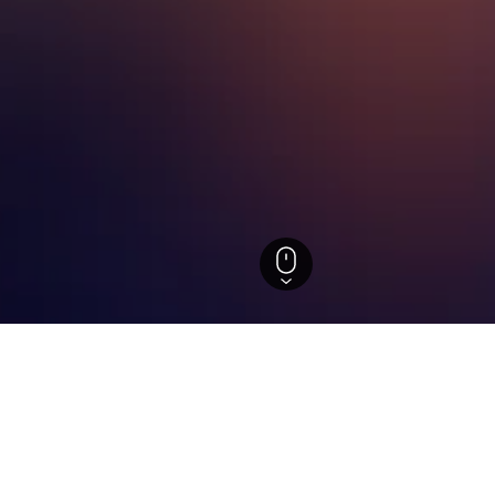
erwalde
erkünfte in Finsterwalde