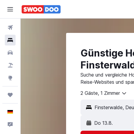
Flüge
Hotels
Günstige Ho
Mietwagen
Finsterwal
Pauschalreisen
Suche und vergleiche Ho
Explore
Reise-Websites und spar
2 Gäste, 1 Zimmer
Trips
Deutsch
Do 13.8.
Feedback