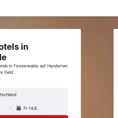
tels in
de
tels in Finsterwalde auf Hunderten
e Geld.
-
Fr 14.8.