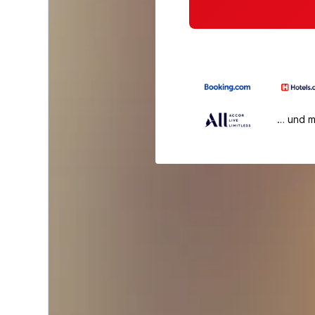
… und 