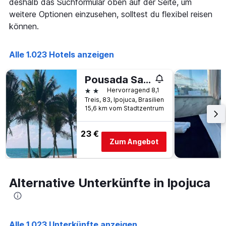
deshalb das Suchformular oben auf der Seite, um
der
die
in
weitere Optionen einzusehen, solltest du flexibel reisen
die
den
Anzahl
können.
letzten
der
3
Tage
Tagen
vor
Alle 1.023 Hotels anzeigen
gefunden
dem
wurde.
Aufenthalt
Pousada Sal e Mar
anzeigt
2 Sterne
Hervorragend 8,1
Das
Treis, 83, Ipojuca, Brasilien
Diagramm
15,6 km vom Stadtzentrum
hat
1
Y-
23 €
Achse,
Zum Angebot
die
den
durchschnittlichen
Zimmerpreis
Alternative Unterkünfte in Ipojuca
anzeigt
Alle 1.023 Unterkünfte anzeigen