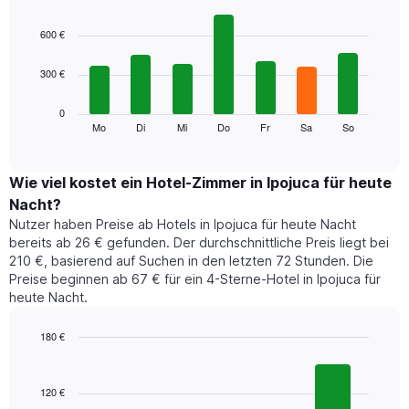
hat
Bar
Chart
1
graphic.
chart
600 €
with
X-
7
Achse,
300 €
bars.
die
die
Das
0
Monate
folgende
Mo
Di
Mi
Do
Fr
Sa
So
End
anzeigt.
of
Diagramm
Das
interactive
zeigt
chart
Diagramm
den
Wie viel kostet ein Hotel-Zimmer in Ipojuca für heute
hat
durchschnittlichen
1
Nacht?
Preis
Y-
Nutzer haben Preise ab Hotels in Ipojuca für heute Nacht
eines
Achse,
bereits ab 26 € gefunden. Der durchschnittliche Preis liegt bei
Zimmers
die
210 €, basierend auf Suchen in den letzten 72 Stunden. Die
für
den
Preise beginnen ab 67 € für ein 4-Sterne-Hotel in Ipojuca für
den
durchschnittlichen
heute Nacht.
jeweiligen
Zimmerpreis
Wochentag.
anzeigt.
Das
180 €
Diagramm
Bar
Chart
hat
graphic.
chart
1
with
120 €
4
X-