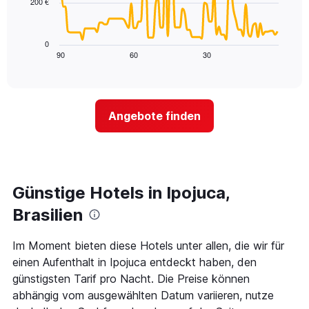
200 €
Nacht
1
Das
in
X-
folgende
den
Achse,
Diagramm
letzten
0
die
zeigt,
3
90
60
30
End
die
of
wie
Tagen
interactive
Hotelkategorien
sich
anzeigt.
chart
nach
der
Sternen
Preis
Angebote finden
anzeigt
für
Das
ein
Diagramm
Zimmer
hat
ändert,
1
je
Y-
näher
Günstige Hotels in Ipojuca,
Achse,
das
die
Aufenthaltsdatum
Brasilien
den
rückt.
durchschnittlichen
Das
Im Moment bieten diese Hotels unter allen, die wir für
Zimmerpreis
Diagramm
an
einen Aufenthalt in Ipojuca entdeckt haben, den
hat
diesem
1
günstigsten Tarif pro Nacht. Die Preise können
Wochenende
X-
abhängig vom ausgewählten Datum variieren, nutze
anzeigt,
Achse,