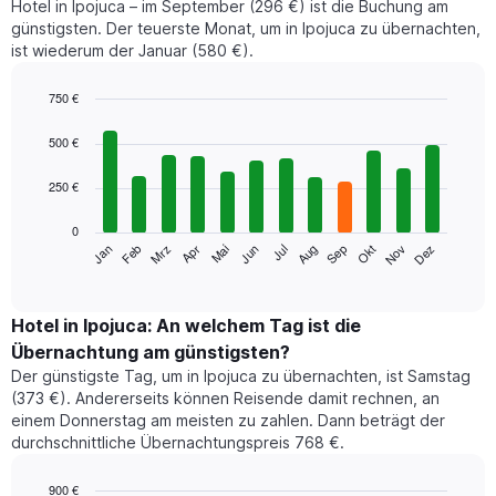
Hotel in Ipojuca – im September (296 €) ist die Buchung am
günstigsten. Der teuerste Monat, um in Ipojuca zu übernachten,
ist wiederum der Januar (580 €).
750 €
Bar
Chart
graphic.
chart
500 €
with
12
250 €
bars.
0
Das
Jan
Feb
Mrz
Apr
Mai
Jun
Jul
Aug
Sep
Okt
Nov
Dez
folgende
End
of
Diagramm
interactive
zeigt
chart
den
Hotel in Ipojuca: An welchem Tag ist die
durchschnittlichen
Übernachtung am günstigsten?
Zimmerpreis
Der günstigste Tag, um in Ipojuca zu übernachten, ist Samstag
im
(373 €). Andererseits können Reisende damit rechnen, an
jeweiligen
einem Donnerstag am meisten zu zahlen. Dann beträgt der
Monat
durchschnittliche Übernachtungspreis 768 €.
an.
Das
Diagramm
900 €