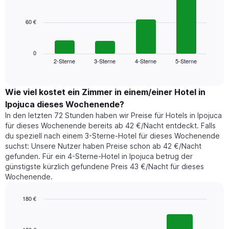
bars.
Achse,
die
60 €
Das
die
folgende
Wochentage
Diagramm
anzeigt.
zeigt
0
Das
2-Sterne
3-Sterne
4-Sterne
5-Sterne
den
End
Diagramm
of
durchschnittlichen
hat
interactive
Zimmerpreis,
chart
1
der
Wie viel kostet ein Zimmer in einem/einer Hotel in
Y-
für
Achse,
Ipojuca dieses Wochenende?
heute
die
In den letzten 72 Stunden haben wir Preise für Hotels in Ipojuca
Nacht
den
für dieses Wochenende bereits ab 42 €/Nacht entdeckt. Falls
in
durchschnittlichen
du speziell nach einem 3-Sterne-Hotel für dieses Wochenende
den
Zimmerpreis
suchst: Unsere Nutzer haben Preise schon ab 42 €/Nacht
letzten
anzeigt.
gefunden. Für ein 4-Sterne-Hotel in Ipojuca betrug der
3
günstigste kürzlich gefundene Preis 43 €/Nacht für dieses
Tagen
Wochenende.
gefunden
wurde,
aggregiert
180 €
nach
Bar
Chart
Sternebewertung.
graphic.
chart
with
Das