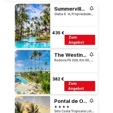
Summerville Resort - All Inclusiv
Gleba 6 -A, Propriedade Merepe - C, Ipojuca, Brasilien
435 €
Zum
Angebot
The Westin Porto de Galinhas
Rodovia PE 009, Km 06, Porto de Galinhas, Ipojuca, Brasilien
382 €
Zum
Angebot
Pontal de Ocapora
4 Sterne
Sitio Costa Tropicana Lote 1 B 2, Ipojuca, Brasilien