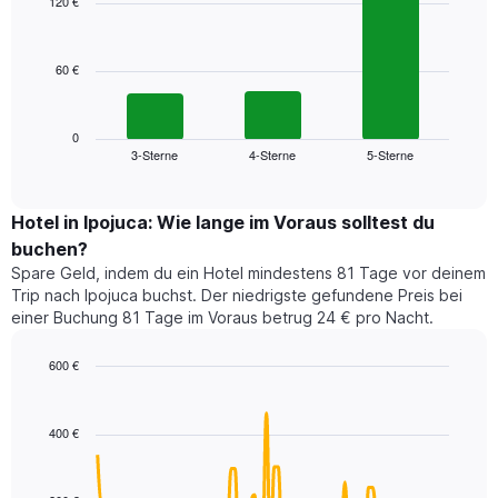
120 €
3
Diagramm
bars.
hat
1
60 €
Das
X-
folgende
Achse,
Diagramm
die
zeigt
0
die
3-Sterne
4-Sterne
5-Sterne
den
End
Hotelkategorien
of
durchschnittlichen
nach
interactive
Zimmerpreis
chart
Sternen
für
Hotel in Ipojuca: Wie lange im Voraus solltest du
anzeigt
dieses
buchen?
Das
Wochenende
Diagramm
Spare Geld, indem du ein Hotel mindestens 81 Tage vor deinem
in
hat
Trip nach Ipojuca buchst. Der niedrigste gefundene Preis bei
den
1
einer Buchung 81 Tage im Voraus betrug 24 € pro Nacht.
letzten
Y-
3
Achse,
600 €
Tagen,
die
aggregiert
Line
Chart
den
graphic.
chart
nach
durchschnittlichen
with
Sternebewertung.
400 €
Zimmerpreis
90
Das
für
data
Diagramm
points.
heute
hat