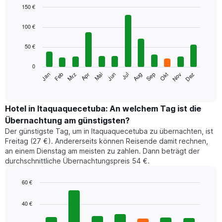
150 €
Bar
Chart
graphic.
chart
100 €
with
12
50 €
bars.
0
Das
Jan
Feb
Mrz
Apr
Mai
Jun
Jul
Aug
Sep
Okt
Nov
Dez
folgende
End
of
Diagramm
interactive
zeigt
chart
den
Hotel in Itaquaquecetuba: An welchem Tag ist die
durchschnittlichen
Übernachtung am günstigsten?
Zimmerpreis
Der günstigste Tag, um in Itaquaquecetuba zu übernachten, ist
im
Freitag (27 €). Andererseits können Reisende damit rechnen,
jeweiligen
an einem Dienstag am meisten zu zahlen. Dann beträgt der
Monat
durchschnittliche Übernachtungspreis 54 €.
an.
Das
Diagramm
60 €
hat
Bar
Chart
1
graphic.
chart
40 €
with
X-
7
Achse,