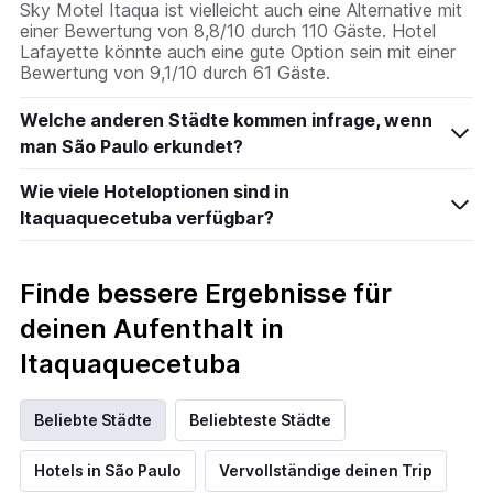
Sky Motel Itaqua ist vielleicht auch eine Alternative mit
anzeigt.
einer Bewertung von 8,8/10 durch 110 Gäste. Hotel
Das
Lafayette könnte auch eine gute Option sein mit einer
Diagramm
Bewertung von 9,1/10 durch 61 Gäste.
hat
1
Welche anderen Städte kommen infrage, wenn
Y-
Achse,
man São Paulo erkundet?
die
den
Wie viele Hoteloptionen sind in
durchschnittlichen
Itaquaquecetuba verfügbar?
Zimmerpreis
anzeigt.
Finde bessere Ergebnisse für
deinen Aufenthalt in
Itaquaquecetuba
Beliebte Städte
Beliebteste Städte
Hotels in São Paulo
Vervollständige deinen Trip