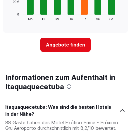
20 €
bars.
die
die
Das
0
Monate
folgende
Mo
Di
Mi
Do
Fr
Sa
So
End
anzeigt.
of
Diagramm
Das
interactive
zeigt
chart
Diagramm
den
hat
durchschnittlichen
1
Angebote finden
Preis
Y-
eines
Achse,
Zimmers
die
für
den
den
durchschnittlichen
jeweiligen
Informationen zum Aufenthalt in
Zimmerpreis
Wochentag.
anzeigt.
Das
Itaquaquecetuba
Diagramm
hat
1
Itaquaquecetuba: Was sind die besten Hotels
X-
Achse,
in der Nähe?
die
88 Gäste haben das Motel Exótico Prime - Próximo
die
Gru Aeroporto durchschnittlich mit 8,2/10 bewertet.
Wochentage