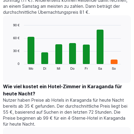
Sonntag (11 €). Andererseits können Reisende damit rechnen,
an einem Samstag am meisten zu zahlen. Dann beträgt der
durchschnittliche Übernachtungspreis 81 €.
90 €
Bar
Chart
graphic.
chart
60 €
with
7
30 €
bars.
Das
0
folgende
Mo
Di
Mi
Do
Fr
Sa
So
End
of
Diagramm
interactive
zeigt
chart
den
Wie viel kostet ein Hotel-Zimmer in Karaganda für
durchschnittlichen
heute Nacht?
Preis
Nutzer haben Preise ab Hotels in Karaganda für heute Nacht
eines
bereits ab 35 € gefunden. Der durchschnittliche Preis liegt bei
Zimmers
55 €, basierend auf Suchen in den letzten 72 Stunden. Die
für
Preise beginnen ab 99 € für ein 4-Sterne-Hotel in Karaganda
den
für heute Nacht.
jeweiligen
Wochentag.