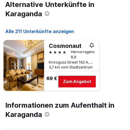
Alternative Unterkünfte in
an
diesem
Karaganda
Wochenende
anzeigt,
der
Alle 211 Unterkünfte anzeigen
in
den
letzten
Cosmonaut
3
4 Sterne
Hervorragend
Tagen
8,9
gefunden
Krivoguza Street 162 A, Karaganda, Kasachstan
wurde.
3,7 km vom Stadtzentrum
69 €
Zum Angebot
Informationen zum Aufenthalt in
Karaganda