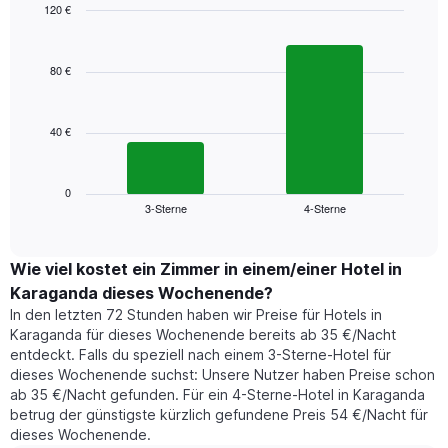
Das
120 €
Diagramm
Bar
Chart
hat
graphic.
chart
1
with
80 €
2
X-
bars.
Achse,
die
40 €
Das
die
folgende
Wochentage
Diagramm
anzeigt.
zeigt
0
Das
3-Sterne
4-Sterne
den
End
Diagramm
of
durchschnittlichen
hat
interactive
Zimmerpreis,
chart
1
der
Wie viel kostet ein Zimmer in einem/einer Hotel in
Y-
für
Achse,
Karaganda dieses Wochenende?
heute
die
In den letzten 72 Stunden haben wir Preise für Hotels in
Nacht
den
Karaganda für dieses Wochenende bereits ab 35 €/Nacht
in
durchschnittlichen
entdeckt. Falls du speziell nach einem 3-Sterne-Hotel für
den
Zimmerpreis
dieses Wochenende suchst: Unsere Nutzer haben Preise schon
letzten
anzeigt.
ab 35 €/Nacht gefunden. Für ein 4-Sterne-Hotel in Karaganda
3
betrug der günstigste kürzlich gefundene Preis 54 €/Nacht für
Tagen
dieses Wochenende.
gefunden