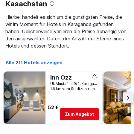
Kasachstan
nach
durchschnittlichen
Sternebewertung.
Zimmerpreis
Das
für
Hierbei handelt es sich um die günstigsten Preise, die
Diagramm
heute
wir im Moment für Hotels in Karaganda gefunden
hat
Nacht
haben. Üblicherweise variieren die Preise abhängig von
1
in
X-
den ausgewählten Daten, der Anzahl der Sterne eines
den
Achse,
letzten
Hotels und dessen Standort.
die
3
die
Tagen
Hotelkategorien
anzeigt.
Alle 211 Hotels anzeigen
nach
Sternen
Inn Ozz
anzeigt
Das
Ul. Mustafina 9/4, Karaganda, Kasachstan
Diagramm
1,6 km vom Stadtzentrum
hat
1
Y-
52 €
Achse,
Zum Angebot
die
den
durchschnittlichen
Zimmerpreis