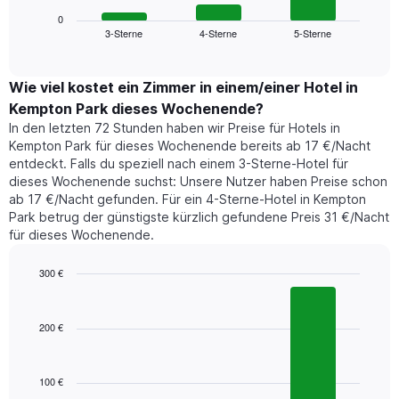
Diagramm
anzeigt.
zeigt
0
Das
3-Sterne
4-Sterne
5-Sterne
den
End
Diagramm
of
durchschnittlichen
hat
interactive
Zimmerpreis,
chart
1
der
Wie viel kostet ein Zimmer in einem/einer Hotel in
Y-
für
Achse,
Kempton Park dieses Wochenende?
heute
die
In den letzten 72 Stunden haben wir Preise für Hotels in
Nacht
den
Kempton Park für dieses Wochenende bereits ab 17 €/Nacht
in
durchschnittlichen
entdeckt. Falls du speziell nach einem 3-Sterne-Hotel für
den
Zimmerpreis
dieses Wochenende suchst: Unsere Nutzer haben Preise schon
letzten
anzeigt.
ab 17 €/Nacht gefunden. Für ein 4-Sterne-Hotel in Kempton
3
Park betrug der günstigste kürzlich gefundene Preis 31 €/Nacht
Tagen
für dieses Wochenende.
gefunden
wurde,
aggregiert
300 €
nach
Bar
Chart
Sternebewertung.
graphic.
chart
with
Das
200 €
3
Diagramm
bars.
hat
1
100 €
Das
X-