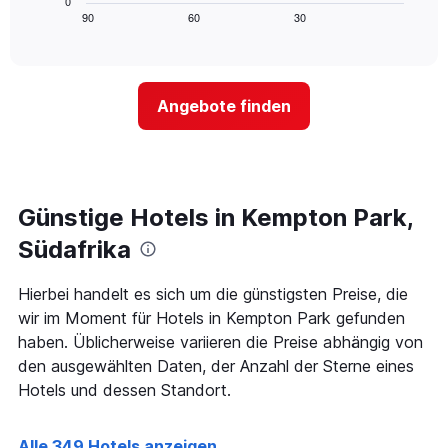
0
die
zeigt,
Tagen
90
60
30
End
Hotelkategorien
of
wie
anzeigt.
interactive
nach
sich
chart
Sternen
der
anzeigt
Preis
Das
Angebote finden
für
Diagramm
ein
hat
Zimmer
1
ändert,
Y-
je
Achse,
näher
Günstige Hotels in Kempton Park,
die
das
den
Aufenthaltsdatum
Südafrika
durchschnittlichen
rückt.
Zimmerpreis
Das
Hierbei handelt es sich um die günstigsten Preise, die
an
Diagramm
diesem
wir im Moment für Hotels in Kempton Park gefunden
hat
Wochenende
1
haben. Üblicherweise variieren die Preise abhängig von
anzeigt,
X-
den ausgewählten Daten, der Anzahl der Sterne eines
der
Achse,
Hotels und dessen Standort.
in
die
den
die
letzten
Anzahl
Alle 349 Hotels anzeigen
3