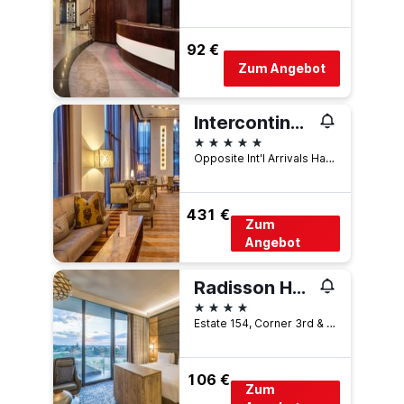
92 €
Zum Angebot
Intercontinental Hotels Johannesburg O.R.Tambo Airport By IHG
5 Sterne
Opposite Int'l Arrivals Hall,O.R. Tambo International Airport Kempton Park, Kempton Park, Gauteng, Südafrika
431 €
Zum
Angebot
Radisson Hotel & Convention Centre Johannesburg
4 Sterne
Estate 154, Corner 3rd & 6th Avenue, Kempton Park, Gauteng, Südafrika
106 €
Zum