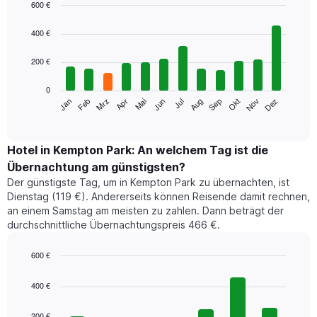
600 €
Bar
Chart
graphic.
chart
400 €
with
12
200 €
bars.
0
Das
Jan
Feb
Mrz
Apr
Mai
Jun
Jul
Aug
Sep
Okt
Nov
Dez
folgende
End
of
Diagramm
interactive
zeigt
chart
den
Hotel in Kempton Park: An welchem Tag ist die
durchschnittlichen
Übernachtung am günstigsten?
Zimmerpreis
Der günstigste Tag, um in Kempton Park zu übernachten, ist
im
Dienstag (119 €). Andererseits können Reisende damit rechnen,
jeweiligen
an einem Samstag am meisten zu zahlen. Dann beträgt der
Monat
durchschnittliche Übernachtungspreis 466 €.
an.
Das
Diagramm
600 €
hat
Bar
Chart
1
graphic.
chart
400 €
with
X-
7
Achse,
200 €
bars.