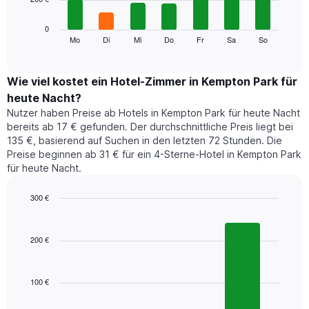
die
die
Das
0
Monate
folgende
Mo
Di
Mi
Do
Fr
Sa
So
End
anzeigt.
of
Diagramm
Das
interactive
zeigt
chart
Diagramm
den
Wie viel kostet ein Hotel-Zimmer in Kempton Park für
hat
durchschnittlichen
1
heute Nacht?
Preis
Y-
Nutzer haben Preise ab Hotels in Kempton Park für heute Nacht
eines
Achse,
bereits ab 17 € gefunden. Der durchschnittliche Preis liegt bei
Zimmers
die
135 €, basierend auf Suchen in den letzten 72 Stunden. Die
für
den
Preise beginnen ab 31 € für ein 4-Sterne-Hotel in Kempton Park
den
durchschnittlichen
für heute Nacht.
jeweiligen
Zimmerpreis
Wochentag.
anzeigt.
Das
300 €
Diagramm
Bar
Chart
hat
graphic.
chart
1
with
200 €
3
X-
bars.
Achse,
die
100 €
Das
die
folgende
Wochentage