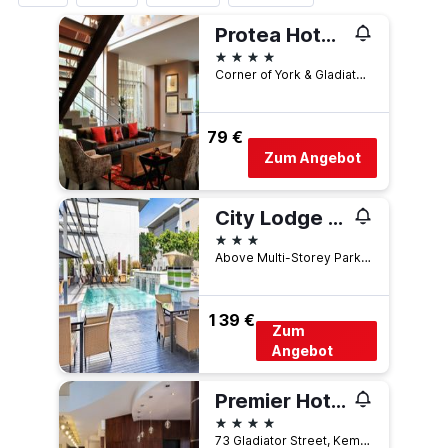
Protea Hotel by Marriott O.R. Tambo Airport
4 Sterne
Corner of York & Gladiator Streets, Rhodesfield, Kempton Park, Gauteng, Südafrika
79 €
Zum Angebot
City Lodge Hotel at OR Tambo International Airport
3 Sterne
Above Multi-Storey Parkade 2, Level 5, Kempton Park, Gauteng, Südafrika
139 €
Zum
Angebot
Premier Hotel O.R. Tambo
4 Sterne
73 Gladiator Street, Kempton Park, Gauteng, Südafrika