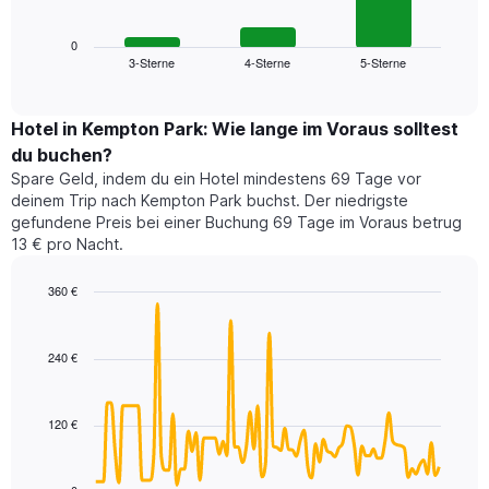
folgende
Achse,
Diagramm
die
zeigt
0
die
3-Sterne
4-Sterne
5-Sterne
den
End
Hotelkategorien
of
durchschnittlichen
nach
interactive
Zimmerpreis
chart
Sternen
für
Hotel in Kempton Park: Wie lange im Voraus solltest
anzeigt
dieses
du buchen?
Das
Wochenende
Diagramm
Spare Geld, indem du ein Hotel mindestens 69 Tage vor
in
hat
deinem Trip nach Kempton Park buchst. Der niedrigste
den
1
gefundene Preis bei einer Buchung 69 Tage im Voraus betrug
letzten
Y-
13 € pro Nacht.
3
Achse,
Tagen,
die
360 €
aggregiert
den
nach
Line
Chart
durchschnittlichen
graphic.
chart
Sternebewertung.
Zimmerpreis
with
Das
240 €
für
90
Diagramm
heute
data
hat
points.
Nacht
1
in
120 €
X-
Das
den
Achse,
folgende
letzten
die
Diagramm
3