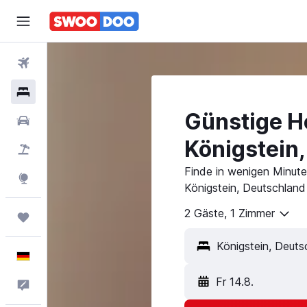
Flüge
Hotels
Günstige Ho
Mietwagen
Königstein
Pauschalreisen
Finde in wenigen Minuten
Explore
Königstein, Deutschland
2 Gäste, 1 Zimmer
Trips
Deutsch
Fr 14.8.
Feedback