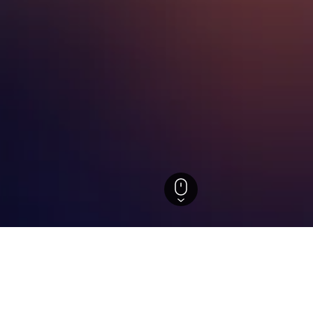
stein
 in Königstein, Bayern