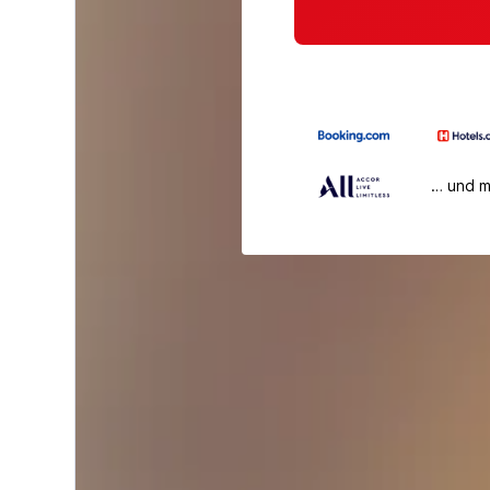
… und 