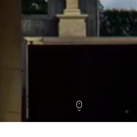
 la Loire
Les Epesses