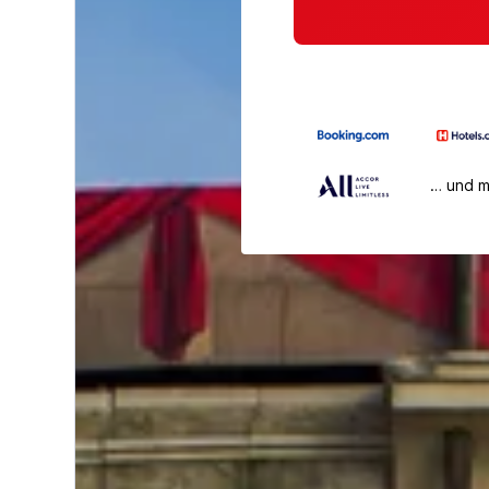
… und 