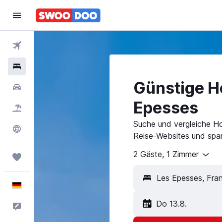
Flüge
Hotels
Günstige Ho
Mietwagen
Epesses
Pauschalreisen
Suche und vergleiche Ho
Explore
Reise-Websites und spar
2 Gäste, 1 Zimmer
Trips
Deutsch
Do 13.8.
Feedback