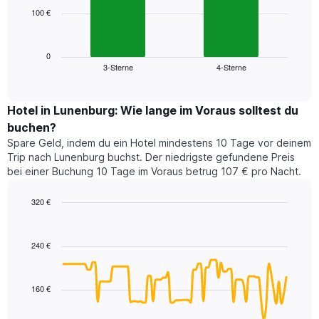
die
100 €
Das
die
folgende
Wochentage
Diagramm
anzeigt.
zeigt
0
Das
3-Sterne
4-Sterne
den
End
Diagramm
of
durchschnittlichen
hat
interactive
Zimmerpreis,
chart
1
der
Hotel in Lunenburg: Wie lange im Voraus solltest du
Y-
für
Achse,
buchen?
heute
die
Spare Geld, indem du ein Hotel mindestens 10 Tage vor deinem
Nacht
den
Trip nach Lunenburg buchst. Der niedrigste gefundene Preis
in
durchschnittlichen
bei einer Buchung 10 Tage im Voraus betrug 107 € pro Nacht.
den
Zimmerpreis
letzten
anzeigt.
320 €
3
Tagen
Line
Chart
graphic.
chart
gefunden
with
wurde,
240 €
90
aggregiert
data
nach
points.
Sternebewertung.
160 €
Das
Das
Diagramm
folgende