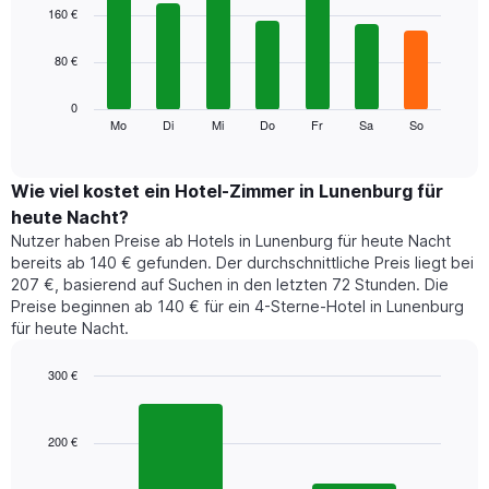
1
graphic.
chart
160 €
with
X-
7
Achse,
80 €
bars.
die
die
Das
0
Monate
folgende
Mo
Di
Mi
Do
Fr
Sa
So
End
anzeigt.
of
Diagramm
Das
interactive
zeigt
chart
Diagramm
den
Wie viel kostet ein Hotel-Zimmer in Lunenburg für
hat
durchschnittlichen
1
heute Nacht?
Preis
Y-
Nutzer haben Preise ab Hotels in Lunenburg für heute Nacht
eines
Achse,
bereits ab 140 € gefunden. Der durchschnittliche Preis liegt bei
Zimmers
die
207 €, basierend auf Suchen in den letzten 72 Stunden. Die
für
den
Preise beginnen ab 140 € für ein 4-Sterne-Hotel in Lunenburg
den
durchschnittlichen
für heute Nacht.
jeweiligen
Zimmerpreis
Wochentag.
anzeigt.
Das
300 €
Diagramm
Bar
Chart
hat
graphic.
chart
1
with
200 €
2
X-
bars.
Achse,