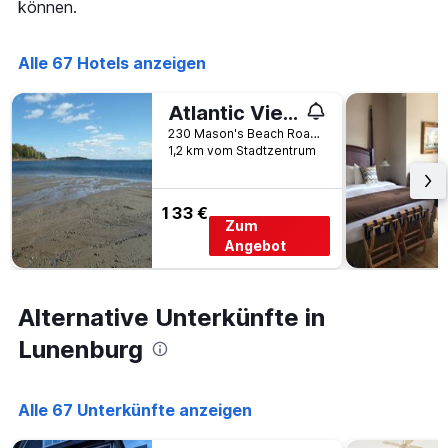
Anzahl
können.
den
der
letzten
Tage
3
vor
Alle 67 Hotels anzeigen
Tagen
dem
anzeigt.
Aufenthalt
Atlantic View Motel and Cottages
anzeigt
230 Mason's Beach Road, RR#2, Lunenburg, NS, Kanada
Das
1,2 km vom Stadtzentrum
Diagramm
hat
1
Y-
133 €
Zum
Achse,
Angebot
die
den
durchschnittlichen
Zimmerpreis
Alternative Unterkünfte in
anzeigt
Lunenburg
Alle 67 Unterkünfte anzeigen