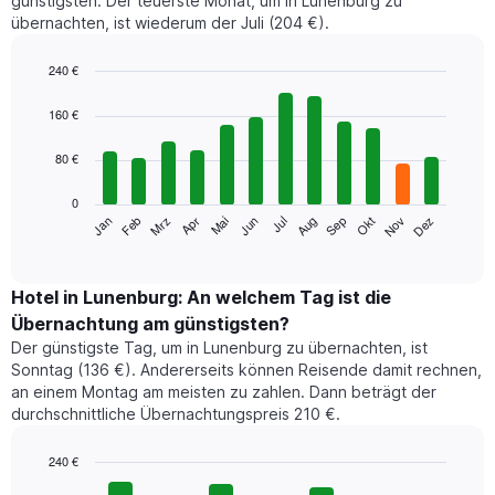
günstigsten. Der teuerste Monat, um in Lunenburg zu
übernachten, ist wiederum der Juli (204 €).
240 €
Bar
Chart
graphic.
chart
160 €
with
12
80 €
bars.
0
Das
Jan
Feb
Mrz
Apr
Mai
Jun
Jul
Aug
Sep
Okt
Nov
Dez
folgende
End
of
Diagramm
interactive
zeigt
chart
den
Hotel in Lunenburg: An welchem Tag ist die
durchschnittlichen
Übernachtung am günstigsten?
Zimmerpreis
Der günstigste Tag, um in Lunenburg zu übernachten, ist
im
Sonntag (136 €). Andererseits können Reisende damit rechnen,
jeweiligen
an einem Montag am meisten zu zahlen. Dann beträgt der
Monat
durchschnittliche Übernachtungspreis 210 €.
an.
Das
Diagramm
240 €
hat
Bar
Chart