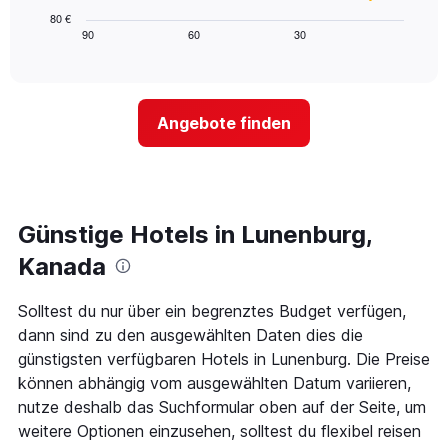
hat
Diagramm
80 €
1
zeigt,
90
60
30
End
X-
of
wie
interactive
Achse,
sich
chart
die
der
die
Preis
Angebote finden
Hotelkategorien
für
nach
ein
Sternen
Zimmer
anzeigt
ändert,
Das
je
Diagramm
näher
Günstige Hotels in Lunenburg,
hat
das
1
Aufenthaltsdatum
Kanada
Y-
rückt.
Achse,
Das
Solltest du nur über ein begrenztes Budget verfügen,
die
Diagramm
den
dann sind zu den ausgewählten Daten dies die
hat
durchschnittlichen
1
günstigsten verfügbaren Hotels in Lunenburg. Die Preise
Zimmerpreis
X-
können abhängig vom ausgewählten Datum variieren,
für
Achse,
nutze deshalb das Suchformular oben auf der Seite, um
heute
die
Nacht
weitere Optionen einzusehen, solltest du flexibel reisen
die
in