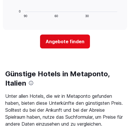
hat
folgende
1
Diagramm
0
X-
zeigt,
90
60
30
End
Achse,
of
wie
interactive
die
sich
chart
die
der
Hotelkategorien
Preis
nach
Angebote finden
für
Sternen
ein
anzeigt
Zimmer
Das
ändert,
Diagramm
je
hat
näher
Günstige Hotels in Metaponto,
1
das
Y-
Aufenthaltsdatum
Italien
Achse,
rückt.
die
Das
Unter allen Hotels, die wir in Metaponto gefunden
den
Diagramm
durchschnittlichen
haben, bieten diese Unterkünfte den günstigsten Preis.
hat
Zimmerpreis
1
Solltest du bei der Ankunft und bei der Abreise
für
X-
Spielraum haben, nutze das Suchformular, um Preise für
heute
Achse,
andere Daten einzusehen und zu vergleichen.
Nacht
die
in