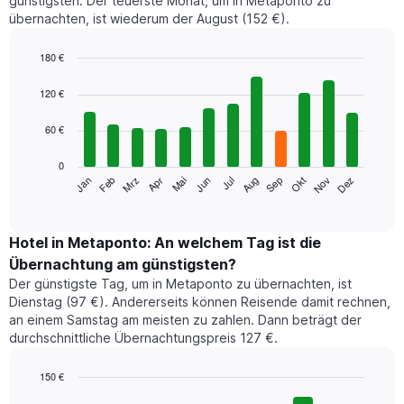
günstigsten. Der teuerste Monat, um in Metaponto zu
übernachten, ist wiederum der August (152 €).
180 €
Bar
Chart
graphic.
chart
120 €
with
12
60 €
bars.
0
Das
Jan
Feb
Mrz
Apr
Mai
Jun
Jul
Aug
Sep
Okt
Nov
Dez
folgende
End
of
Diagramm
interactive
zeigt
chart
den
Hotel in Metaponto: An welchem Tag ist die
durchschnittlichen
Übernachtung am günstigsten?
Zimmerpreis
Der günstigste Tag, um in Metaponto zu übernachten, ist
im
Dienstag (97 €). Andererseits können Reisende damit rechnen,
jeweiligen
an einem Samstag am meisten zu zahlen. Dann beträgt der
Monat
durchschnittliche Übernachtungspreis 127 €.
an.
Das
Diagramm
150 €
hat
Bar
Chart