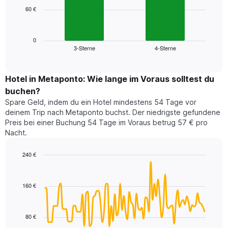
die
60 €
Das
die
folgende
Wochentage
Diagramm
anzeigt.
zeigt
0
Das
3-Sterne
4-Sterne
den
End
Diagramm
of
durchschnittlichen
hat
interactive
Zimmerpreis,
chart
1
der
Hotel in Metaponto: Wie lange im Voraus solltest du
Y-
für
Achse,
buchen?
heute
die
Spare Geld, indem du ein Hotel mindestens 54 Tage vor
Nacht
den
deinem Trip nach Metaponto buchst. Der niedrigste gefundene
in
durchschnittlichen
Preis bei einer Buchung 54 Tage im Voraus betrug 57 € pro
den
Zimmerpreis
Nacht.
letzten
anzeigt.
3
240 €
Tagen
gefunden
Line
Chart
graphic.
chart
wurde,
with
aggregiert
160 €
90
nach
data
Sternebewertung.
points.
Das
80 €
Diagramm
Das