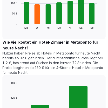
1
graphic.
chart
100 €
with
X-
7
Achse,
50 €
bars.
die
die
Das
0
Monate
folgende
Mo
Di
Mi
Do
Fr
Sa
So
End
anzeigt.
of
Diagramm
Das
interactive
zeigt
chart
Diagramm
den
Wie viel kostet ein Hotel-Zimmer in Metaponto für
hat
durchschnittlichen
1
heute Nacht?
Preis
Y-
Nutzer haben Preise ab Hotels in Metaponto für heute Nacht
eines
Achse,
bereits ab 92 € gefunden. Der durchschnittliche Preis liegt bei
Zimmers
die
112 €, basierend auf Suchen in den letzten 72 Stunden. Die
für
den
Preise beginnen ab 170 € für ein 4-Sterne-Hotel in Metaponto
den
durchschnittlichen
für heute Nacht.
jeweiligen
Zimmerpreis
Wochentag.
anzeigt.
Das
180 €
Diagramm
Bar
Chart
hat
graphic.
chart
1
with
120 €
2
X-
bars.
Achse,