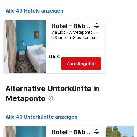
die
den
Anzahl
Alle 49 Hotels anzeigen
letzten
der
3
Tage
Tagen
vor
Hotel - B&b - Ristorante L'oasi
anzeigt.
dem
Via Lido 47, Metaponto, Matera, Italien
Aufenthalt
2,3 km vom Stadtzentrum
anzeigt
Das
Diagramm
95 €
hat
Zum Angebot
1
Y-
Achse,
die
Alternative Unterkünfte in
den
durchschnittlichen
Metaponto
Zimmerpreis
anzeigt
Alle 49 Unterkünfte anzeigen
Hotel - B&b - Ristorante L'oasi