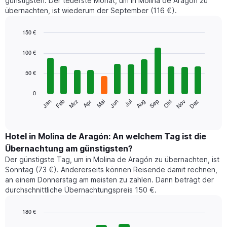
günstigsten. Der teuerste Monat, um in Molina de Aragón zu
übernachten, ist wiederum der September (116 €).
150 €
Bar
Chart
graphic.
chart
100 €
with
12
50 €
bars.
0
Das
Jan
Feb
Mrz
Apr
Mai
Jun
Jul
Aug
Sep
Okt
Nov
Dez
folgende
End
of
Diagramm
interactive
zeigt
chart
den
Hotel in Molina de Aragón: An welchem Tag ist die
durchschnittlichen
Übernachtung am günstigsten?
Zimmerpreis
Der günstigste Tag, um in Molina de Aragón zu übernachten, ist
im
Sonntag (73 €). Andererseits können Reisende damit rechnen,
jeweiligen
an einem Donnerstag am meisten zu zahlen. Dann beträgt der
Monat
durchschnittliche Übernachtungspreis 150 €.
an.
Das
Diagramm
180 €
hat
Bar
Chart