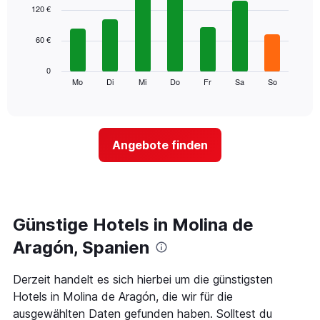
1
graphic.
chart
120 €
with
X-
7
Achse,
60 €
bars.
die
die
Das
0
Monate
folgende
Mo
Di
Mi
Do
Fr
Sa
So
End
anzeigt.
of
Diagramm
Das
interactive
zeigt
chart
Diagramm
den
hat
durchschnittlichen
1
Angebote finden
Preis
Y-
eines
Achse,
Zimmers
die
für
den
den
durchschnittlichen
jeweiligen
Günstige Hotels in Molina de
Zimmerpreis
Wochentag.
anzeigt.
Das
Aragón, Spanien
Diagramm
hat
Derzeit handelt es sich hierbei um die günstigsten
1
Hotels in Molina de Aragón, die wir für die
X-
Achse,
ausgewählten Daten gefunden haben. Solltest du