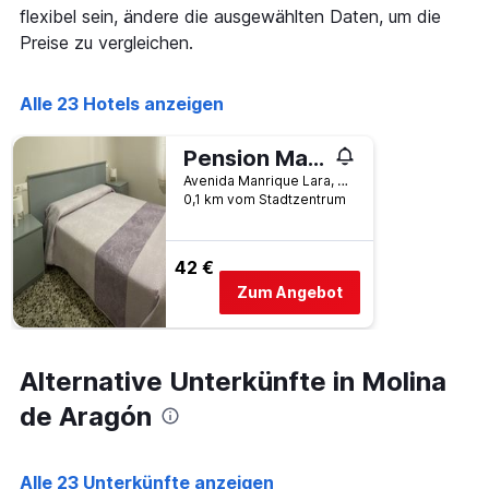
die
flexibel sein, ändere die ausgewählten Daten, um die
die
Preise zu vergleichen.
Wochentage
anzeigt.
Das
Alle 23 Hotels anzeigen
Diagramm
hat
1
Pension Martinez
Y-
Avenida Manrique Lara, 8, Molina de Aragón, Provinz Guadalajara, Spanien
Achse,
0,1 km vom Stadtzentrum
die
den
durchschnittlichen
42 €
Zimmerpreis
Zum Angebot
anzeigt.
Alternative Unterkünfte in Molina
de Aragón
Alle 23 Unterkünfte anzeigen