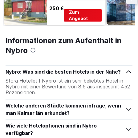
anzeigt.
250 €
Das
Zum
Diagramm
Angebot
hat
1
Y-
Informationen zum Aufenthalt in
Achse,
die
Nybro
den
durchschnittlichen
Zimmerpreis
anzeigt.
Nybro: Was sind die besten Hotels in der Nähe?
Stora Hotellet I Nybro ist ein sehr beliebtes Hotel in
Nybro mit einer Bewertung von 8,5 aus insgesamt 452
Rezensionen.
Welche anderen Städte kommen infrage, wenn
man Kalmar län erkundet?
Wie viele Hoteloptionen sind in Nybro
verfügbar?