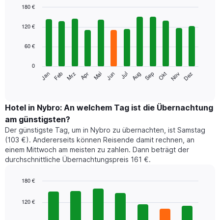
180 €
Bar
Chart
graphic.
chart
120 €
with
12
60 €
bars.
0
Das
Jan
Feb
Mrz
Apr
Mai
Jun
Jul
Aug
Sep
Okt
Nov
Dez
folgende
End
of
Diagramm
interactive
zeigt
chart
den
Hotel in Nybro: An welchem Tag ist die Übernachtung
durchschnittlichen
am günstigsten?
Zimmerpreis
Der günstigste Tag, um in Nybro zu übernachten, ist Samstag
im
(103 €). Andererseits können Reisende damit rechnen, an
jeweiligen
einem Mittwoch am meisten zu zahlen. Dann beträgt der
Monat
durchschnittliche Übernachtungspreis 161 €.
an.
Das
Diagramm
180 €
hat
Bar
Chart
1
graphic.
chart
120 €
with
X-
7
Achse,