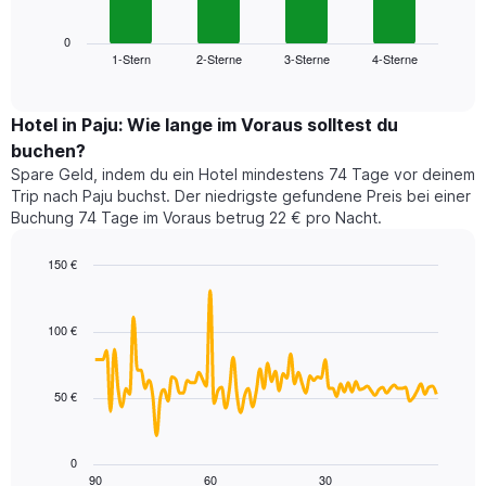
X-
Diagramm
Achse,
zeigt
0
die
1-Stern
2-Sterne
3-Sterne
4-Sterne
den
End
die
of
durchschnittlichen
Hotelkategorien
interactive
Zimmerpreis
chart
nach
für
Hotel in Paju: Wie lange im Voraus solltest du
Sternen
dieses
buchen?
anzeigt
Wochenende
Das
Spare Geld, indem du ein Hotel mindestens 74 Tage vor deinem
in
Diagramm
Trip nach Paju buchst. Der niedrigste gefundene Preis bei einer
den
hat
Buchung 74 Tage im Voraus betrug 22 € pro Nacht.
letzten
1
3
Y-
150 €
Tagen,
Achse,
aggregiert
Line
Chart
die
graphic.
chart
nach
den
with
Sternebewertung.
100 €
durchschnittlichen
90
Das
Zimmerpreis
data
Diagramm
points.
für
hat
50 €
heute
1
Das
Nacht
X-
folgende
in
Achse,
Diagramm
den
0
die
zeigt,
90
60
30
letzten
End