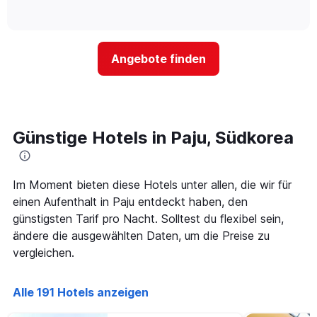
die
of
wie
3
interactive
Hotelkategorien
sich
Tagen
chart
nach
der
anzeigt.
Sternen
Preis
Angebote finden
anzeigt
für
Das
ein
Diagramm
Zimmer
hat
ändert,
1
je
Y-
näher
Günstige Hotels in Paju, Südkorea
Achse,
das
die
Aufenthaltsdatum
den
rückt.
durchschnittlichen
Das
Im Moment bieten diese Hotels unter allen, die wir für
Zimmerpreis
Diagramm
einen Aufenthalt in Paju entdeckt haben, den
an
hat
günstigsten Tarif pro Nacht. Solltest du flexibel sein,
diesem
1
Wochenende
ändere die ausgewählten Daten, um die Preise zu
X-
anzeigt,
Achse,
vergleichen.
der
die
in
die
den
Anzahl
Alle 191 Hotels anzeigen
letzten
der
3