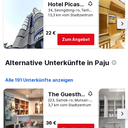
Tage
Hotel Picasso
Tagen
vor
gefunden
34, Seongdong-ro, Tanhyeon-Myeon, Paju, Südkorea
dem
wurde.
13,3 km vom Stadtzentrum
Aufenthalt
anzeigt
Das
22 €
Diagramm
hat
Zum Angebot
1
Y-
Achse,
die
Alternative Unterkünfte in Paju
den
durchschnittlichen
Zimmerpreis
Alle 191 Unterkünfte anzeigen
anzeigt
The Guesthouse Dmz Stay
223, Samok-ro, Munsan-Eup, Paju, Südkorea
3,7 km vom Stadtzentrum
36 €