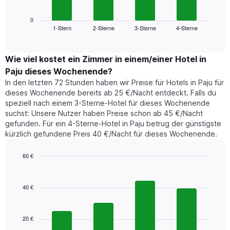
Wochentage
Diagramm
anzeigt.
zeigt
0
Das
1-Stern
2-Sterne
3-Sterne
4-Sterne
den
End
Diagramm
of
durchschnittlichen
hat
interactive
Zimmerpreis,
chart
1
der
Wie viel kostet ein Zimmer in einem/einer Hotel in
Y-
für
Achse,
Paju dieses Wochenende?
heute
die
In den letzten 72 Stunden haben wir Preise für Hotels in Paju für
Nacht
den
dieses Wochenende bereits ab 25 €/Nacht entdeckt. Falls du
in
durchschnittlichen
speziell nach einem 3-Sterne-Hotel für dieses Wochenende
den
Zimmerpreis
suchst: Unsere Nutzer haben Preise schon ab 45 €/Nacht
letzten
anzeigt.
gefunden. Für ein 4-Sterne-Hotel in Paju betrug der günstigste
3
kürzlich gefundene Preis 40 €/Nacht für dieses Wochenende.
Tagen
gefunden
wurde,
60 €
aggregiert
Bar
Chart
nach
graphic.
chart
with
Sternebewertung.
40 €
4
Das
bars.
Diagramm
hat
20 €
Das
1
folgende