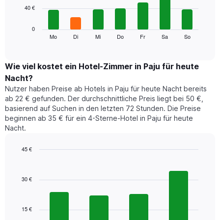
Achse,
40 €
bars.
die
die
Das
0
Monate
folgende
Mo
Di
Mi
Do
Fr
Sa
So
End
anzeigt.
of
Diagramm
Das
interactive
zeigt
chart
Diagramm
den
Wie viel kostet ein Hotel-Zimmer in Paju für heute
hat
durchschnittlichen
1
Nacht?
Preis
Y-
Nutzer haben Preise ab Hotels in Paju für heute Nacht bereits
eines
Achse,
ab 22 € gefunden. Der durchschnittliche Preis liegt bei 50 €,
Zimmers
die
basierend auf Suchen in den letzten 72 Stunden. Die Preise
für
den
beginnen ab 35 € für ein 4-Sterne-Hotel in Paju für heute
den
durchschnittlichen
Nacht.
jeweiligen
Zimmerpreis
Wochentag.
anzeigt.
Das
45 €
Diagramm
Bar
Chart
hat
graphic.
chart
1
with
30 €
4
X-
bars.
Achse,
die
15 €
Das
die
folgende