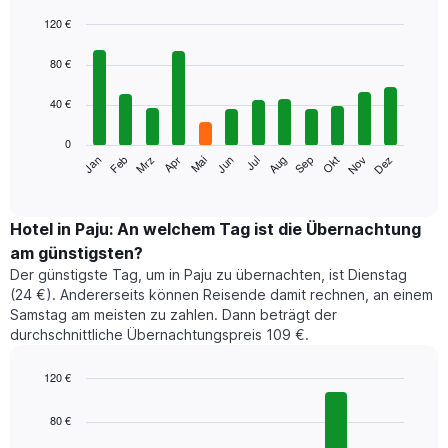
120 €
Bar
Chart
graphic.
chart
80 €
with
12
40 €
bars.
0
Das
Jan
Feb
Mrz
Apr
Mai
Jun
Jul
Aug
Sep
Okt
Nov
Dez
folgende
End
of
Diagramm
interactive
zeigt
chart
den
Hotel in Paju: An welchem Tag ist die Übernachtung
durchschnittlichen
am günstigsten?
Zimmerpreis
Der günstigste Tag, um in Paju zu übernachten, ist Dienstag
im
(24 €). Andererseits können Reisende damit rechnen, an einem
jeweiligen
Samstag am meisten zu zahlen. Dann beträgt der
Monat
durchschnittliche Übernachtungspreis 109 €.
an.
Das
Diagramm
120 €
hat
Bar
Chart
1
graphic.
chart
80 €
with
X-
7