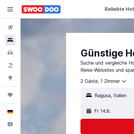
Beliebte Hot
Flüge
Hotels
Günstige H
Mietwagen
Suche und vergleiche Ho
Pauschalreisen
Reise-Websites und spar
Explore
2 Gäste, 1 Zimmer
Trips
Fr 14.8.
Deutsch
Feedback