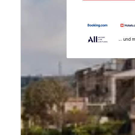
… und 