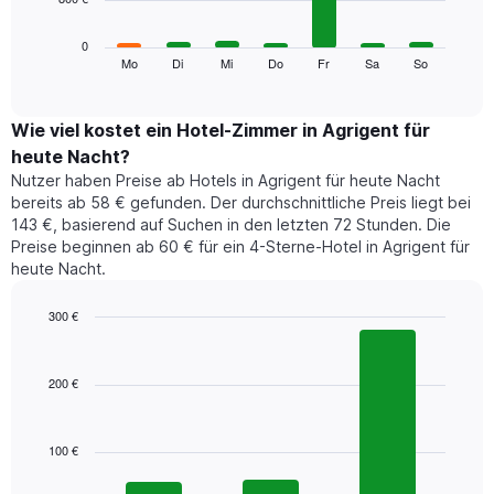
die
die
Das
0
Monate
folgende
Mo
Di
Mi
Do
Fr
Sa
So
End
anzeigt.
of
Diagramm
Das
interactive
zeigt
chart
Diagramm
den
Wie viel kostet ein Hotel-Zimmer in Agrigent für
hat
durchschnittlichen
1
heute Nacht?
Preis
Y-
Nutzer haben Preise ab Hotels in Agrigent für heute Nacht
eines
Achse,
bereits ab 58 € gefunden. Der durchschnittliche Preis liegt bei
Zimmers
die
143 €, basierend auf Suchen in den letzten 72 Stunden. Die
für
den
Preise beginnen ab 60 € für ein 4-Sterne-Hotel in Agrigent für
den
durchschnittlichen
heute Nacht.
jeweiligen
Zimmerpreis
Wochentag.
anzeigt.
Das
300 €
Diagramm
Bar
Chart
hat
graphic.
chart
1
with
200 €
3
X-
bars.
Achse,
die
100 €
Das
die
folgende
Wochentage