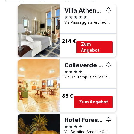
Villa Athena Resort
5 Sterne
Via Passeggiata Archeologica 33, Agrigent, Sizilien, Italien
214 €
Zum
Angebot
Colleverde Park Hotel
4 Sterne
Via Dei Templi Snc, Via Portulano, 1, Agrigent, Sizilien, Italien
86 €
Zum Angebot
Hotel Foresteria Baglio Della Luna
4 Sterne
Via Serafino Amabile Guastella 1, Agrigent, Sizilien, Italien