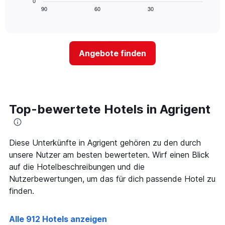
0
die
zeigt,
Tagen
90
60
30
End
Hotelkategorien
of
wie
anzeigt.
interactive
nach
sich
chart
Sternen
der
anzeigt
Preis
Das
Angebote finden
für
Diagramm
ein
hat
Zimmer
1
ändert,
Y-
je
Achse,
näher
Top-bewertete Hotels in Agrigent
die
das
den
Aufenthaltsdatum
durchschnittlichen
rückt.
Zimmerpreis
Das
Diese Unterkünfte in Agrigent gehören zu den durch
an
Diagramm
unsere Nutzer am besten bewerteten. Wirf einen Blick
diesem
hat
auf die Hotelbeschreibungen und die
Wochenende
1
anzeigt,
Nutzerbewertungen, um das für dich passende Hotel zu
X-
der
Achse,
finden.
in
die
den
die
letzten
Anzahl
Alle 912 Hotels anzeigen
3