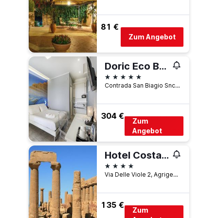
81 €
Zum Angebot
Doric Eco Boutique Resort & Spa - Sicily
5 Sterne
Contrada San Biagio Snc, Agrigent, Sizilien, Italien
304 €
Zum
Angebot
Hotel Costazzurra Museum & Spa
4 Sterne
Via Delle Viole 2, Agrigent, Sizilien, Italien
135 €
Zum