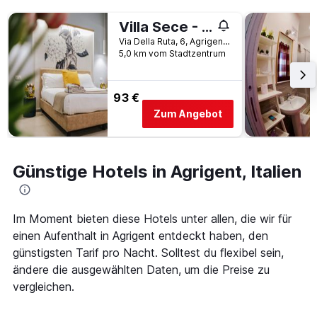
der
Tagen
Tage
Villa Sece - Luxury Rooms
gefunden
vor
wurde.
Via Della Ruta, 6, Agrigent, Sizilien, Italien
dem
5,0 km vom Stadtzentrum
Aufenthalt
anzeigt
Das
93 €
Diagramm
hat
Zum Angebot
1
Y-
Achse,
die
Günstige Hotels in Agrigent, Italien
den
durchschnittlichen
Zimmerpreis
Im Moment bieten diese Hotels unter allen, die wir für
anzeigt
einen Aufenthalt in Agrigent entdeckt haben, den
günstigsten Tarif pro Nacht. Solltest du flexibel sein,
ändere die ausgewählten Daten, um die Preise zu
vergleichen.