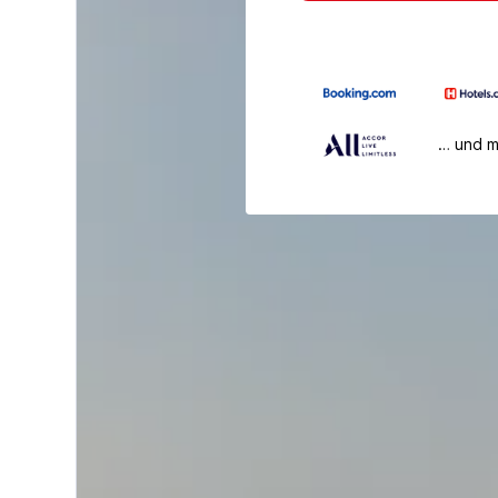
… und 