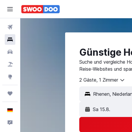
Flüge
Hotels
Günstige H
Mietwagen
Suche und vergleiche Ho
Pauschalreisen
Reise-Websites und spar
Explore
2 Gäste, 1 Zimmer
Trips
Rhenen, Niederla
Sa 15.8.
Deutsch
Feedback