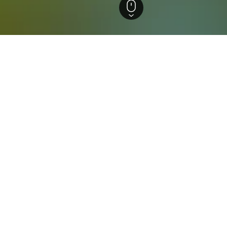
en
s in Rhenen, Niederlande
anschlagen die günstigsten Preise pro Nacht, die wir finden k
reise zu vergleichen.
viljoen Hotel
terne
Gut 7,9
Grebbeweg 103-105, Rhenen, Utrecht, Niederlande
km vom Stadtzentrum
Gratis WLAN
Parking