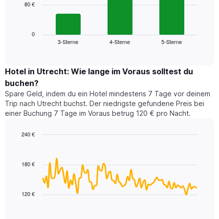
80 €
Das
X-
folgende
Achse,
Diagramm
die
zeigt
0
die
3-Sterne
4-Sterne
5-Sterne
den
End
Hotelkategorien
of
durchschnittlichen
nach
interactive
Zimmerpreis
chart
Sternen
für
Hotel in Utrecht: Wie lange im Voraus solltest du
anzeigt
dieses
buchen?
Das
Wochenende
Diagramm
Spare Geld, indem du ein Hotel mindestens 7 Tage vor deinem
in
hat
Trip nach Utrecht buchst. Der niedrigste gefundene Preis bei
den
1
einer Buchung 7 Tage im Voraus betrug 120 € pro Nacht.
letzten
Y-
3
Achse,
240 €
Tagen,
die
aggregiert
Line
Chart
den
graphic.
chart
nach
durchschnittlichen
with
Sternebewertung.
180 €
Zimmerpreis
90
Das
für
data
Diagramm
points.
heute
hat
120 €
Nacht
1
Das
in
X-
folgende
den