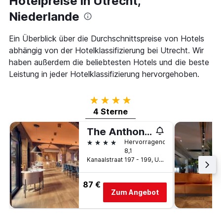
Hotelpreise in Utrecht,
letzten
der
3
Niederlande
Tage
Tagen
vor
gefunden
dem
Ein Überblick über die Durchschnittspreise von Hotels
wurde.
Aufenthalt
abhängig von der Hotelklassifizierung bei Utrecht. Wir
anzeigt
haben außerdem die beliebtesten Hotels und die beste
Das
Diagramm
Leistung in jeder Hotelklassifizierung hervorgehoben.
hat
1
4 Sterne
Y-
Achse,
4 Sterne
die
den
The Anthony Hotel
durchschnittlichen
4 Sterne
Hervorragend
Zimmerpreis
8,1
anzeigt
Kanaalstraat 197 - 199, Utrecht, Utrecht, Niederlande
87 €
Zum Angebot