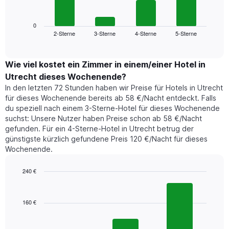
folgende
Wochentage
Diagramm
anzeigt.
zeigt
0
Das
2-Sterne
3-Sterne
4-Sterne
5-Sterne
den
End
Diagramm
of
durchschnittlichen
hat
interactive
Zimmerpreis,
chart
1
der
Wie viel kostet ein Zimmer in einem/einer Hotel in
Y-
für
Achse,
Utrecht dieses Wochenende?
heute
die
In den letzten 72 Stunden haben wir Preise für Hotels in Utrecht
Nacht
den
für dieses Wochenende bereits ab 58 €/Nacht entdeckt. Falls
in
durchschnittlichen
du speziell nach einem 3-Sterne-Hotel für dieses Wochenende
den
Zimmerpreis
suchst: Unsere Nutzer haben Preise schon ab 58 €/Nacht
letzten
anzeigt.
gefunden. Für ein 4-Sterne-Hotel in Utrecht betrug der
3
günstigste kürzlich gefundene Preis 120 €/Nacht für dieses
Tagen
Wochenende.
gefunden
wurde,
aggregiert
240 €
nach
Bar
Chart
Sternebewertung.
graphic.
chart
with
Das
160 €
3
Diagramm
bars.
hat
1