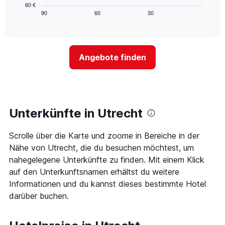
Achse,
Diagramm
letzten
60 €
die
zeigt,
3
90
60
30
End
die
of
wie
Tagen
interactive
Hotelkategorien
sich
anzeigt.
chart
nach
der
Sternen
Preis
Angebote finden
anzeigt
für
Das
ein
Diagramm
Zimmer
hat
ändert,
1
je
Y-
näher
Unterkünfte in Utrecht
Achse,
das
die
Aufenthaltsdatum
den
Scrolle über die Karte und zoome in Bereiche in der
rückt.
durchschnittlichen
Das
Nähe von Utrecht, die du besuchen möchtest, um
Zimmerpreis
Diagramm
nahegelegene Unterkünfte zu finden. Mit einem Klick
an
hat
auf den Unterkunftsnamen erhältst du weitere
diesem
1
Wochenende
Informationen und du kannst dieses bestimmte Hotel
X-
anzeigt,
Achse,
darüber buchen.
der
die
in
die
den
Anzahl