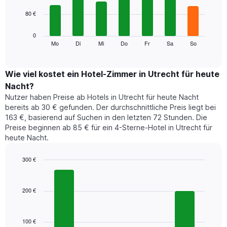
7
Achse,
80 €
bars.
die
die
Das
0
Monate
folgende
Mo
Di
Mi
Do
Fr
Sa
So
End
anzeigt.
of
Diagramm
Das
interactive
zeigt
chart
Diagramm
den
Wie viel kostet ein Hotel-Zimmer in Utrecht für heute
hat
durchschnittlichen
1
Nacht?
Preis
Y-
Nutzer haben Preise ab Hotels in Utrecht für heute Nacht
eines
Achse,
bereits ab 30 € gefunden. Der durchschnittliche Preis liegt bei
Zimmers
die
163 €, basierend auf Suchen in den letzten 72 Stunden. Die
für
den
Preise beginnen ab 85 € für ein 4-Sterne-Hotel in Utrecht für
den
durchschnittlichen
heute Nacht.
jeweiligen
Zimmerpreis
Wochentag.
anzeigt.
Das
300 €
Diagramm
Bar
Chart
hat
graphic.
chart
1
with
200 €
4
X-
bars.
Achse,
die
100 €
Das
die