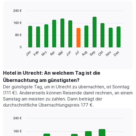
240 €
Bar
Chart
graphic.
chart
160 €
with
12
80 €
bars.
0
Das
Jan
Feb
Mrz
Apr
Mai
Jun
Jul
Aug
Sep
Okt
Nov
Dez
folgende
End
of
Diagramm
interactive
zeigt
chart
den
Hotel in Utrecht: An welchem Tag ist die
durchschnittlichen
Übernachtung am günstigsten?
Zimmerpreis
Der günstigste Tag, um in Utrecht zu übernachten, ist Sonntag
im
(111 €). Andererseits können Reisende damit rechnen, an einem
jeweiligen
Samstag am meisten zu zahlen. Dann beträgt der
Monat
durchschnittliche Übernachtungspreis 177 €.
an.
Das
Diagramm
240 €
hat
Bar
Chart
1
graphic.
chart
160 €
with
X-