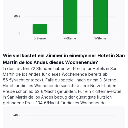
3
X-
bars.
Achse,
die
60 €
Das
die
folgende
Wochentage
Diagramm
anzeigt.
zeigt
0
Das
3-Sterne
4-Sterne
5-Sterne
den
End
Diagramm
of
durchschnittlichen
hat
interactive
Zimmerpreis,
chart
1
der
Wie viel kostet ein Zimmer in einem/einer Hotel in San
Y-
für
Achse,
Martín de los Andes dieses Wochenende?
heute
die
In den letzten 72 Stunden haben wir Preise für Hotels in San
Nacht
den
Martín de los Andes für dieses Wochenende bereits ab
in
durchschnittlichen
56 €/Nacht entdeckt. Falls du speziell nach einem 3-Sterne-
den
Zimmerpreis
Hotel für dieses Wochenende suchst: Unsere Nutzer haben
letzten
anzeigt.
Preise schon ab 52 €/Nacht gefunden. Für ein 4-Sterne-Hotel
3
in San Martín de los Andes betrug der günstigste kürzlich
Tagen
gefundene Preis 134 €/Nacht für dieses Wochenende.
gefunden
wurde,
aggregiert
240 €
nach
Bar
Chart
Sternebewertung.
graphic.
chart