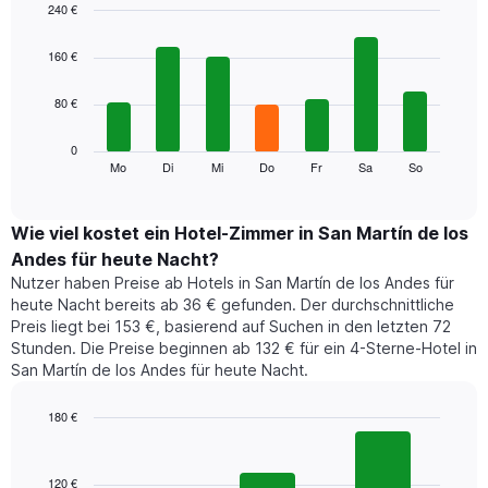
hat
240 €
1
Bar
Chart
X-
graphic.
chart
160 €
Achse,
with
7
die
80 €
bars.
die
Monate
Das
0
anzeigt.
folgende
Mo
Di
Mi
Do
Fr
Sa
So
End
Das
of
Diagramm
Diagramm
interactive
zeigt
chart
hat
den
Wie viel kostet ein Hotel-Zimmer in San Martín de los
1
durchschnittlichen
Y-
Andes für heute Nacht?
Preis
Achse,
Nutzer haben Preise ab Hotels in San Martín de los Andes für
eines
die
heute Nacht bereits ab 36 € gefunden. Der durchschnittliche
Zimmers
den
Preis liegt bei 153 €, basierend auf Suchen in den letzten 72
für
durchschnittlichen
Stunden. Die Preise beginnen ab 132 € für ein 4-Sterne-Hotel in
den
Zimmerpreis
San Martín de los Andes für heute Nacht.
jeweiligen
anzeigt.
Wochentag.
Das
180 €
Diagramm
Bar
Chart
hat
graphic.
chart
1
with
120 €