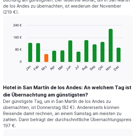
de los Andes zu übernachten, ist wiederum der November
(219 €).
240 €
Bar
Chart
graphic.
chart
160 €
with
12
80 €
bars.
0
Das
Jan
Feb
Mrz
Apr
Mai
Jun
Jul
Aug
Sep
Okt
Nov
Dez
folgende
End
of
Diagramm
interactive
zeigt
chart
den
Hotel in San Martín de los Andes: An welchem Tag ist
durchschnittlichen
die Übernachtung am günstigsten?
Zimmerpreis
Der günstigste Tag, um in San Martín de los Andes zu
im
übernachten, ist Donnerstag (82 €). Andererseits können
jeweiligen
Reisende damit rechnen, an einem Samstag am meisten zu
Monat
zahlen. Dann beträgt der durchschnittliche Übernachtungspreis
an.
197 €.
Das
Diagramm