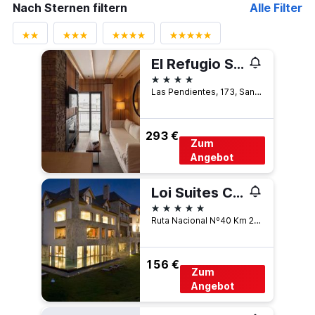
Nach Sternen filtern
Alle Filter
El Refugio Ski & Summer Lodge
4 Sterne
Las Pendientes, 173, San Martín de los Andes, Neuquén, Argentinien
293 €
Zum
Angebot
Loi Suites Chapelco Hotel
5 Sterne
Ruta Nacional Nº40 Km 2227, San Martín de los Andes, Neuquén, Argentinien
156 €
Zum
Angebot