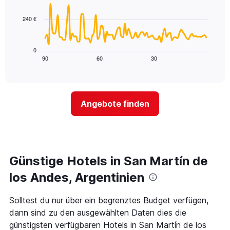
data
hat
points.
Nacht
1
in
240 €
X-
Das
den
Achse,
folgende
letzten
die
Diagramm
3
0
die
zeigt,
Tagen
90
60
30
End
Hotelkategorien
of
wie
anzeigt.
interactive
nach
sich
chart
Sternen
der
anzeigt
Preis
Das
Angebote finden
für
Diagramm
ein
hat
Zimmer
1
ändert,
Y-
je
Achse,
näher
Günstige Hotels in San Martín de
die
das
den
Aufenthaltsdatum
los Andes, Argentinien
durchschnittlichen
rückt.
Zimmerpreis
Das
Solltest du nur über ein begrenztes Budget verfügen,
an
Diagramm
diesem
dann sind zu den ausgewählten Daten dies die
hat
Wochenende
1
günstigsten verfügbaren Hotels in San Martín de los