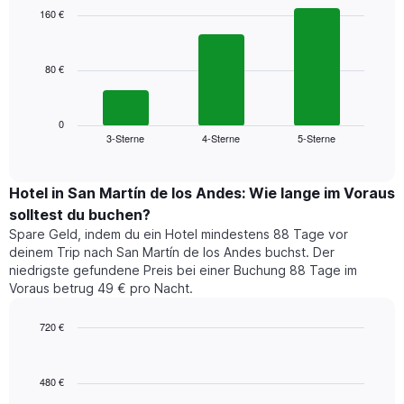
with
Das
160 €
3
Diagramm
bars.
hat
1
80 €
Das
X-
folgende
Achse,
Diagramm
die
zeigt
0
die
3-Sterne
4-Sterne
5-Sterne
den
End
Hotelkategorien
of
durchschnittlichen
nach
interactive
Zimmerpreis
chart
Sternen
für
Hotel in San Martín de los Andes: Wie lange im Voraus
anzeigt
dieses
solltest du buchen?
Das
Wochenende
Diagramm
Spare Geld, indem du ein Hotel mindestens 88 Tage vor
in
hat
deinem Trip nach San Martín de los Andes buchst. Der
den
1
niedrigste gefundene Preis bei einer Buchung 88 Tage im
letzten
Y-
Voraus betrug 49 € pro Nacht.
3
Achse,
Tagen,
die
720 €
aggregiert
den
nach
Line
Chart
durchschnittlichen
graphic.
chart
Sternebewertung.
Zimmerpreis
with
Das
480 €
für
90
Diagramm
heute