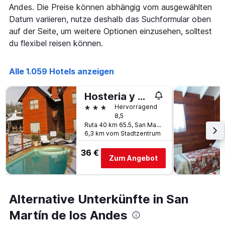
anzeigt,
X-
Andes. Die Preise können abhängig vom ausgewählten
der
Achse,
Datum variieren, nutze deshalb das Suchformular oben
in
die
den
auf der Seite, um weitere Optionen einzusehen, solltest
die
letzten
Anzahl
du flexibel reisen können.
3
der
Tagen
Tage
gefunden
vor
Alle 1.059 Hotels anzeigen
wurde.
dem
Aufenthalt
Hosteria y Cabañas Posada Quinen
anzeigt
3 Sterne
Hervorragend
Das
8,5
Diagramm
Ruta 40 km 65.5, San Martín de los Andes, Neuquén, Argentinien
hat
6,3 km vom Stadtzentrum
1
Y-
36 €
Achse,
Zum Angebot
die
den
durchschnittlichen
Zimmerpreis
Alternative Unterkünfte in San
anzeigt
Martín de los Andes