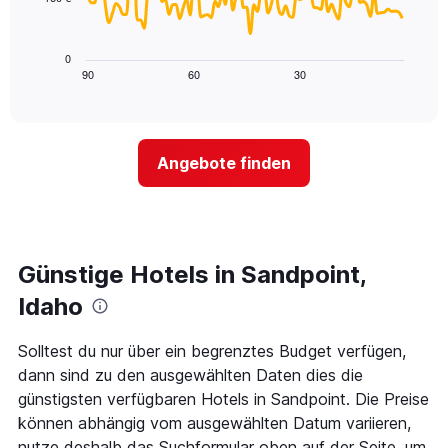
die
Das
die
folgende
Wochentage
Diagramm
0
anzeigt.
zeigt,
90
60
30
End
Das
of
wie
Diagramm
interactive
sich
chart
hat
der
1
Preis
Y-
Angebote finden
für
Achse,
ein
die
Zimmer
den
ändert,
durchschnittlichen
je
Zimmerpreis
näher
Günstige Hotels in Sandpoint,
anzeigt.
das
Aufenthaltsdatum
Idaho
rückt.
Das
Solltest du nur über ein begrenztes Budget verfügen,
Diagramm
dann sind zu den ausgewählten Daten dies die
hat
1
günstigsten verfügbaren Hotels in Sandpoint. Die Preise
X-
können abhängig vom ausgewählten Datum variieren,
Achse,
nutze deshalb das Suchformular oben auf der Seite, um