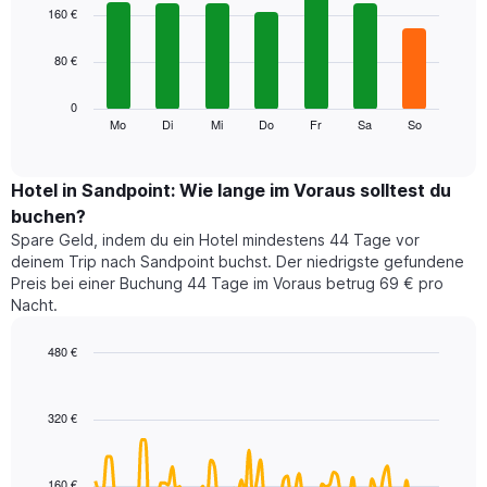
1
graphic.
chart
160 €
with
X-
7
Achse,
80 €
bars.
die
die
Das
0
Monate
folgende
Mo
Di
Mi
Do
Fr
Sa
So
End
anzeigt.
of
Diagramm
Das
interactive
zeigt
chart
Diagramm
den
Hotel in Sandpoint: Wie lange im Voraus solltest du
hat
durchschnittlichen
1
buchen?
Preis
Y-
Spare Geld, indem du ein Hotel mindestens 44 Tage vor
eines
Achse,
deinem Trip nach Sandpoint buchst. Der niedrigste gefundene
Zimmers
die
Preis bei einer Buchung 44 Tage im Voraus betrug 69 € pro
für
den
Nacht.
den
durchschnittlichen
jeweiligen
Zimmerpreis
Wochentag.
480 €
anzeigt.
Das
Line
Chart
Diagramm
graphic.
chart
with
hat
320 €
90
1
data
X-
points.
Achse,
160 €