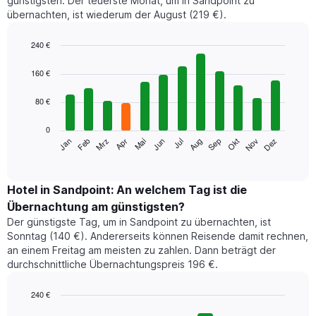
günstigsten. Der teuerste Monat, um in Sandpoint zu
übernachten, ist wiederum der August (219 €).
240 €
Bar
Chart
graphic.
chart
160 €
with
12
80 €
bars.
0
Das
Jan
Feb
Mrz
Apr
Mai
Jun
Jul
Aug
Sep
Okt
Nov
Dez
folgende
End
of
Diagramm
interactive
zeigt
chart
den
Hotel in Sandpoint: An welchem Tag ist die
durchschnittlichen
Übernachtung am günstigsten?
Zimmerpreis
Der günstigste Tag, um in Sandpoint zu übernachten, ist
im
Sonntag (140 €). Andererseits können Reisende damit rechnen,
jeweiligen
an einem Freitag am meisten zu zahlen. Dann beträgt der
Monat
durchschnittliche Übernachtungspreis 196 €.
an.
Das
Diagramm
240 €
hat
Bar
Chart