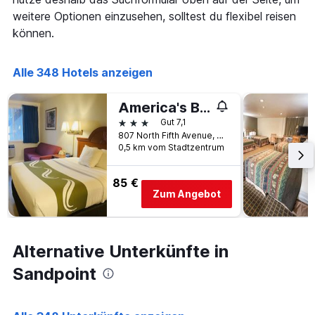
die
weitere Optionen einzusehen, solltest du flexibel reisen
die
Anzahl
können.
der
Tage
vor
Alle 348 Hotels anzeigen
dem
Aufenthalt
America's Best Value Inn Sandpoint
anzeigt
3 Sterne
Gut 7,1
Das
807 North Fifth Avenue, Sandpoint, ID, USA
Diagramm
0,5 km vom Stadtzentrum
hat
1
Y-
85 €
Achse,
Zum Angebot
die
den
durchschnittlichen
Zimmerpreis
Alternative Unterkünfte in
anzeigt
Sandpoint