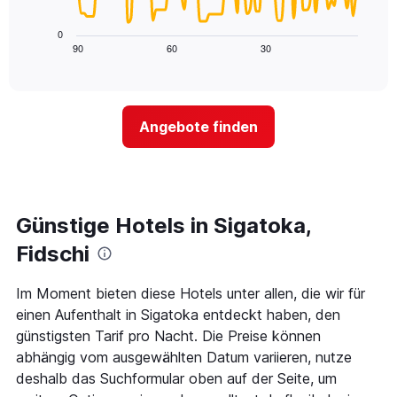
die
folgende
die
Diagramm
0
Wochentage
zeigt,
90
60
30
End
anzeigt.
of
wie
Das
interactive
sich
chart
Diagramm
der
hat
Preis
1
Angebote finden
für
Y-
ein
Achse,
Zimmer
die
ändert,
den
je
durchschnittlichen
näher
Günstige Hotels in Sigatoka,
Zimmerpreis
das
anzeigt.
Aufenthaltsdatum
Fidschi
rückt.
Das
Im Moment bieten diese Hotels unter allen, die wir für
Diagramm
einen Aufenthalt in Sigatoka entdeckt haben, den
hat
1
günstigsten Tarif pro Nacht. Die Preise können
X-
abhängig vom ausgewählten Datum variieren, nutze
Achse,
deshalb das Suchformular oben auf der Seite, um
die