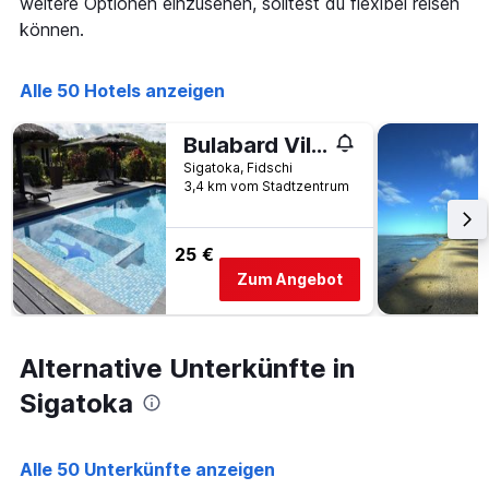
weitere Optionen einzusehen, solltest du flexibel reisen
die
Anzahl
können.
der
Tage
vor
Alle 50 Hotels anzeigen
dem
Aufenthalt
Bulabard Villas
anzeigt
Sigatoka, Fidschi
Das
3,4 km vom Stadtzentrum
Diagramm
hat
1
Y-
25 €
Achse,
Zum Angebot
die
den
durchschnittlichen
Zimmerpreis
Alternative Unterkünfte in
anzeigt
Sigatoka
Alle 50 Unterkünfte anzeigen