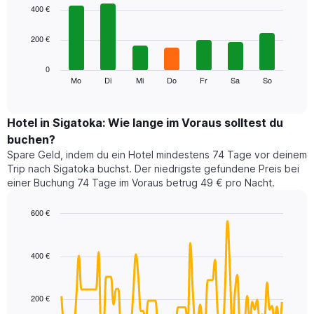
1
graphic.
chart
400 €
with
X-
7
Achse,
200 €
bars.
die
die
Das
0
Monate
folgende
Mo
Di
Mi
Do
Fr
Sa
So
End
anzeigt.
of
Diagramm
Das
interactive
zeigt
chart
Diagramm
den
Hotel in Sigatoka: Wie lange im Voraus solltest du
hat
durchschnittlichen
1
buchen?
Preis
Y-
Spare Geld, indem du ein Hotel mindestens 74 Tage vor deinem
eines
Achse,
Trip nach Sigatoka buchst. Der niedrigste gefundene Preis bei
Zimmers
die
einer Buchung 74 Tage im Voraus betrug 49 € pro Nacht.
für
den
den
durchschnittlichen
jeweiligen
600 €
Zimmerpreis
Wochentag.
Line
anzeigt.
Chart
Das
graphic.
chart
with
Diagramm
400 €
90
hat
data
1
points.
X-
200 €
Achse,
Das