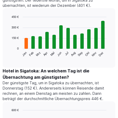
günstigsten. Der teuerste Monat, um in Sigatoka zu
übernachten, ist wiederum der Dezember (401 €).
450 €
Bar
Chart
graphic.
chart
300 €
with
12
150 €
bars.
0
Das
Jan
Feb
Mrz
Apr
Mai
Jun
Jul
Aug
Sep
Okt
Nov
Dez
folgende
End
of
Diagramm
interactive
zeigt
chart
den
Hotel in Sigatoka: An welchem Tag ist die
durchschnittlichen
Übernachtung am günstigsten?
Zimmerpreis
Der günstigste Tag, um in Sigatoka zu übernachten, ist
im
Donnerstag (152 €). Andererseits können Reisende damit
jeweiligen
rechnen, an einem Dienstag am meisten zu zahlen. Dann
Monat
beträgt der durchschnittliche Übernachtungspreis 446 €.
an.
Das
Diagramm
600 €
hat
Bar
Chart