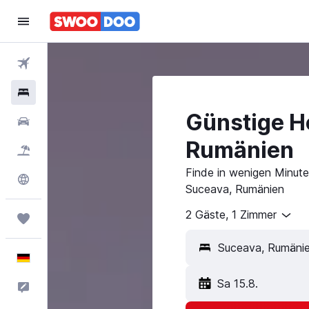
Flüge
Hotels
Günstige Ho
Mietwagen
Rumänien
Pauschalreisen
Finde in wenigen Minuten
Explore
Suceava, Rumänien
2 Gäste, 1 Zimmer
Trips
Suceava, Rumäni
Deutsch
Sa 15.8.
Feedback