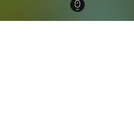
 Balai
erkünfte in Tanjung Balai
Grand Mulia Hotel Kisaran
terne
Gut 7,8
Jalan Imam Bonjol, 260, Tanjung Balai, Indonesien
 km vom Stadtzentrum
Gratis WLAN
Parking
hschn. pro
Zum