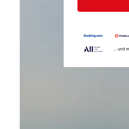
… und 