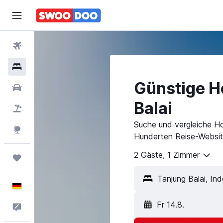
Flüge
Hotels
Günstige Ho
Mietwagen
Balai
Pauschalreisen
Suche und vergleiche Hot
Explore
Hunderten Reise-Websit
2 Gäste, 1 Zimmer
Trips
Deutsch
Fr 14.8.
Feedback