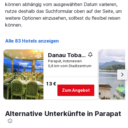
X-
können abhängig vom ausgewählten Datum variieren,
den
Achse,
letzten
nutze deshalb das Suchformular oben auf der Seite, um
die
3
weitere Optionen einzusehen, solltest du flexibel reisen
die
Tagen
Hotelkategorien
können.
anzeigt.
nach
Sternen
Alle 83 Hotels anzeigen
anzeigt
Das
Diagramm
Danau Toba International Cottage
hat
Parapat, Indonesien
1
0,6 km vom Stadtzentrum
Y-
Achse,
die
13 €
den
durchschnittlichen
Zum Angebot
Zimmerpreis
an
diesem
Wochenende
Alternative Unterkünfte in Parapat
anzeigt,
der
in