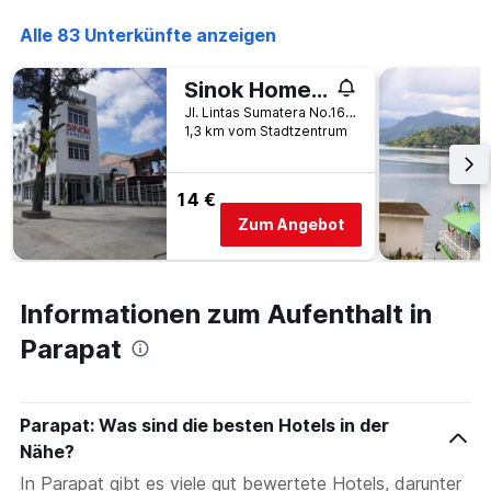
den
Alle 83 Unterkünfte anzeigen
letzten
3
Tagen
Sinok Homestay Parapat
gefunden
Jl. Lintas Sumatera No.162-147, Parapat, Indonesien
wurde.
1,3 km vom Stadtzentrum
14 €
Zum Angebot
Informationen zum Aufenthalt in
Parapat
Parapat: Was sind die besten Hotels in der
Nähe?
In Parapat gibt es viele gut bewertete Hotels, darunter