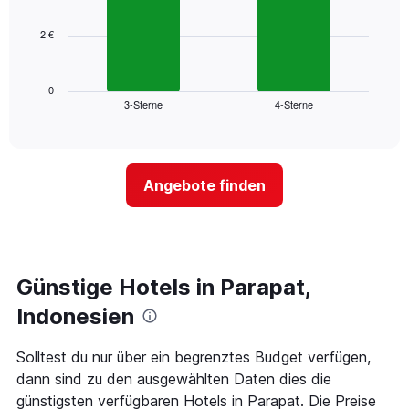
bars.
hat
1
2 €
Das
X-
folgende
Achse,
Diagramm
die
zeigt
0
die
3-Sterne
4-Sterne
den
End
Hotelkategorien
of
durchschnittlichen
nach
interactive
Zimmerpreis
chart
Sternen
für
anzeigt
dieses
Das
Angebote finden
Wochenende
Diagramm
in
hat
den
1
letzten
Y-
3
Achse,
Tagen,
Günstige Hotels in Parapat,
die
aggregiert
den
Indonesien
nach
durchschnittlichen
Sternebewertung.
Zimmerpreis
Das
für
Solltest du nur über ein begrenztes Budget verfügen,
Diagramm
heute
dann sind zu den ausgewählten Daten dies die
hat
Nacht
günstigsten verfügbaren Hotels in Parapat. Die Preise
1
in