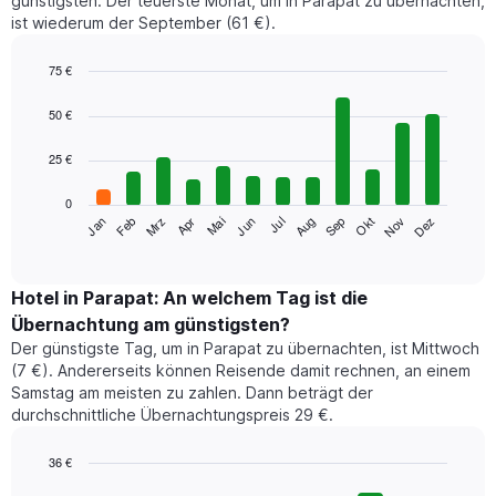
günstigsten. Der teuerste Monat, um in Parapat zu übernachten,
ist wiederum der September (61 €).
75 €
Bar
Chart
graphic.
chart
50 €
with
12
25 €
bars.
0
Das
Jan
Feb
Mrz
Apr
Mai
Jun
Jul
Aug
Sep
Okt
Nov
Dez
folgende
End
of
Diagramm
interactive
zeigt
chart
den
Hotel in Parapat: An welchem Tag ist die
durchschnittlichen
Übernachtung am günstigsten?
Zimmerpreis
Der günstigste Tag, um in Parapat zu übernachten, ist Mittwoch
im
(7 €). Andererseits können Reisende damit rechnen, an einem
jeweiligen
Samstag am meisten zu zahlen. Dann beträgt der
Monat
durchschnittliche Übernachtungspreis 29 €.
an.
Das
Diagramm
36 €
hat
Bar
Chart