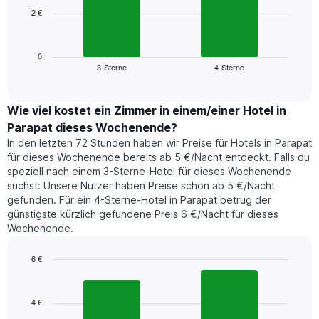
die
2 €
Das
die
folgende
Wochentage
Diagramm
anzeigt.
zeigt
0
Das
3-Sterne
4-Sterne
den
End
Diagramm
of
durchschnittlichen
hat
interactive
Zimmerpreis,
chart
1
der
Wie viel kostet ein Zimmer in einem/einer Hotel in
Y-
für
Achse,
Parapat dieses Wochenende?
heute
die
In den letzten 72 Stunden haben wir Preise für Hotels in Parapat
Nacht
den
für dieses Wochenende bereits ab 5 €/Nacht entdeckt. Falls du
in
durchschnittlichen
speziell nach einem 3-Sterne-Hotel für dieses Wochenende
den
Zimmerpreis
suchst: Unsere Nutzer haben Preise schon ab 5 €/Nacht
letzten
anzeigt.
gefunden. Für ein 4-Sterne-Hotel in Parapat betrug der
3
günstigste kürzlich gefundene Preis 6 €/Nacht für dieses
Tagen
Wochenende.
gefunden
wurde,
aggregiert
6 €
nach
Bar
Chart
Sternebewertung.
graphic.
chart
with
Das
4 €
2
Diagramm