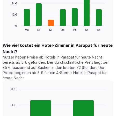
1
graphic.
chart
24 €
with
X-
7
Achse,
12 €
bars.
die
die
Das
0
Monate
folgende
Mo
Di
Mi
Do
Fr
Sa
So
End
anzeigt.
of
Diagramm
Das
interactive
zeigt
chart
Diagramm
den
Wie viel kostet ein Hotel-Zimmer in Parapat für heute
hat
durchschnittlichen
1
Nacht?
Preis
Y-
Nutzer haben Preise ab Hotels in Parapat für heute Nacht
eines
Achse,
bereits ab 5 € gefunden. Der durchschnittliche Preis liegt bei
Zimmers
die
35 €, basierend auf Suchen in den letzten 72 Stunden. Die
für
den
Preise beginnen ab 5 € für ein 4-Sterne-Hotel in Parapat für
den
durchschnittlichen
heute Nacht.
jeweiligen
Zimmerpreis
Wochentag.
anzeigt.
Das
6 €
Diagramm
Bar
Chart
hat
graphic.
chart
1
with
4 €
2
X-
bars.
Achse,