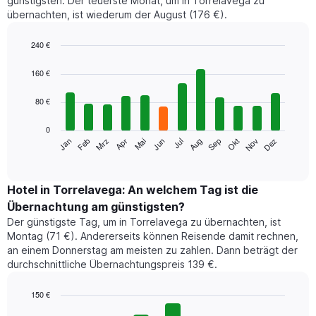
günstigsten. Der teuerste Monat, um in Torrelavega zu
übernachten, ist wiederum der August (176 €).
240 €
Bar
Chart
graphic.
chart
160 €
with
12
80 €
bars.
0
Das
Jan
Feb
Mrz
Apr
Mai
Jun
Jul
Aug
Sep
Okt
Nov
Dez
folgende
End
of
Diagramm
interactive
zeigt
chart
den
Hotel in Torrelavega: An welchem Tag ist die
durchschnittlichen
Übernachtung am günstigsten?
Zimmerpreis
Der günstigste Tag, um in Torrelavega zu übernachten, ist
im
Montag (71 €). Andererseits können Reisende damit rechnen,
jeweiligen
an einem Donnerstag am meisten zu zahlen. Dann beträgt der
Monat
durchschnittliche Übernachtungspreis 139 €.
an.
Das
Diagramm
150 €
hat
Bar
Chart