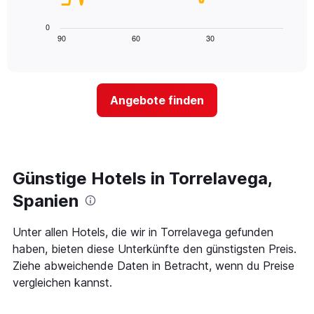
X-
folgende
den
Achse,
Diagramm
letzten
0
die
zeigt,
3
90
60
30
End
die
of
wie
Tagen
interactive
Hotelkategorien
sich
anzeigt.
chart
nach
der
Sternen
Preis
Angebote finden
anzeigt
für
Das
ein
Diagramm
Zimmer
hat
ändert,
1
je
Y-
näher
Günstige Hotels in Torrelavega,
Achse,
das
die
Aufenthaltsdatum
Spanien
den
rückt.
durchschnittlichen
Das
Unter allen Hotels, die wir in Torrelavega gefunden
Zimmerpreis
Diagramm
an
haben, bieten diese Unterkünfte den günstigsten Preis.
hat
diesem
1
Ziehe abweichende Daten in Betracht, wenn du Preise
Wochenende
X-
vergleichen kannst.
anzeigt,
Achse,
der
die
in