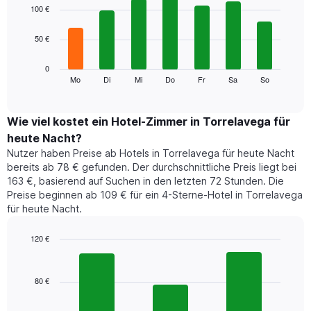
1
graphic.
chart
100 €
with
X-
7
Achse,
50 €
bars.
die
die
Das
0
Monate
folgende
Mo
Di
Mi
Do
Fr
Sa
So
End
anzeigt.
of
Diagramm
Das
interactive
zeigt
chart
Diagramm
den
Wie viel kostet ein Hotel-Zimmer in Torrelavega für
hat
durchschnittlichen
1
heute Nacht?
Preis
Y-
Nutzer haben Preise ab Hotels in Torrelavega für heute Nacht
eines
Achse,
bereits ab 78 € gefunden. Der durchschnittliche Preis liegt bei
Zimmers
die
163 €, basierend auf Suchen in den letzten 72 Stunden. Die
für
den
Preise beginnen ab 109 € für ein 4-Sterne-Hotel in Torrelavega
den
durchschnittlichen
für heute Nacht.
jeweiligen
Zimmerpreis
Wochentag.
anzeigt.
Das
120 €
Diagramm
Bar
Chart
hat
graphic.
chart
1
with
80 €
3
X-
bars.
Achse,