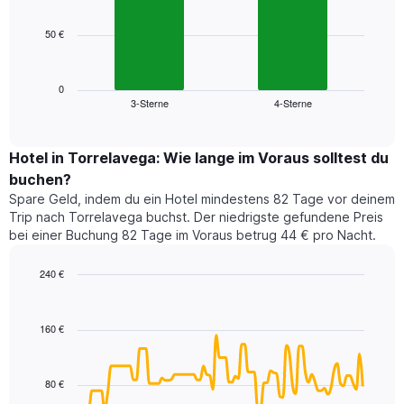
bars.
hat
1
50 €
Das
X-
folgende
Achse,
Diagramm
die
zeigt
0
die
3-Sterne
4-Sterne
den
End
Hotelkategorien
of
durchschnittlichen
nach
interactive
Zimmerpreis
chart
Sternen
für
Hotel in Torrelavega: Wie lange im Voraus solltest du
anzeigt
dieses
buchen?
Das
Wochenende
Diagramm
Spare Geld, indem du ein Hotel mindestens 82 Tage vor deinem
in
hat
Trip nach Torrelavega buchst. Der niedrigste gefundene Preis
den
1
bei einer Buchung 82 Tage im Voraus betrug 44 € pro Nacht.
letzten
Y-
3
Achse,
240 €
Tagen,
die
aggregiert
Line
Chart
den
graphic.
chart
nach
durchschnittlichen
with
Sternebewertung.
160 €
Zimmerpreis
90
Das
für
data
Diagramm
points.
heute
hat
80 €
Nacht
1
Das
in