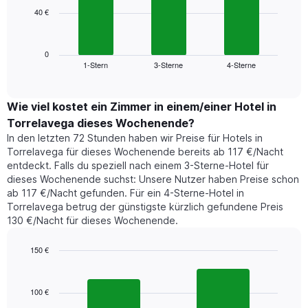
die
40 €
Das
die
folgende
Wochentage
Diagramm
anzeigt.
zeigt
0
Das
1-Stern
3-Sterne
4-Sterne
den
End
Diagramm
of
durchschnittlichen
hat
interactive
Zimmerpreis,
chart
1
der
Wie viel kostet ein Zimmer in einem/einer Hotel in
Y-
für
Achse,
Torrelavega dieses Wochenende?
heute
die
In den letzten 72 Stunden haben wir Preise für Hotels in
Nacht
den
Torrelavega für dieses Wochenende bereits ab 117 €/Nacht
in
durchschnittlichen
entdeckt. Falls du speziell nach einem 3-Sterne-Hotel für
den
Zimmerpreis
dieses Wochenende suchst: Unsere Nutzer haben Preise schon
letzten
anzeigt.
ab 117 €/Nacht gefunden. Für ein 4-Sterne-Hotel in
3
Torrelavega betrug der günstigste kürzlich gefundene Preis
Tagen
130 €/Nacht für dieses Wochenende.
gefunden
wurde,
aggregiert
150 €
nach
Bar
Chart
Sternebewertung.
graphic.
chart
with
Das
100 €
2
Diagramm