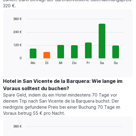
an.
320 €.
Das
Diagramm
hat
360 €
1
Bar
Chart
X-
graphic.
chart
240 €
Achse,
with
7
die
120 €
bars.
die
Monate
Das
0
anzeigt.
folgende
Mo
Di
Mi
Do
Fr
Sa
So
End
Das
of
Diagramm
Diagramm
interactive
zeigt
chart
hat
den
Hotel in San Vicente de la Barquera: Wie lange im
1
durchschnittlichen
Y-
Voraus solltest du buchen?
Preis
Achse,
Spare Geld, indem du ein Hotel mindestens 70 Tage vor
eines
die
deinem Trip nach San Vicente de la Barquera buchst. Der
Zimmers
den
niedrigste gefundene Preis bei einer Buchung 70 Tage im
für
durchschnittlichen
Voraus betrug 55 € pro Nacht.
den
Zimmerpreis
jeweiligen
anzeigt.
Wochentag.
360 €
Das
Line
Chart