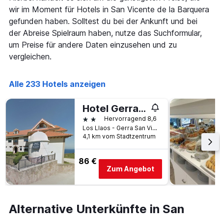
Diagramm
wir im Moment für Hotels in San Vicente de la Barquera
hat
1
gefunden haben. Solltest du bei der Ankunft und bei
X-
der Abreise Spielraum haben, nutze das Suchformular,
Achse,
um Preise für andere Daten einzusehen und zu
die
vergleichen.
die
Anzahl
der
Alle 233 Hotels anzeigen
Tage
vor
dem
Hotel Gerra Mayor
Aufenthalt
2 Sterne
Hervorragend 8,6
anzeigt
Los Llaos - Gerra San Vicente de la Barquera, San Vicente de la Barquera, Kantabrien, Spanien
Das
4,1 km vom Stadtzentrum
Diagramm
hat
1
86 €
Y-
Zum Angebot
Achse,
die
den
durchschnittlichen
Alternative Unterkünfte in San
Zimmerpreis