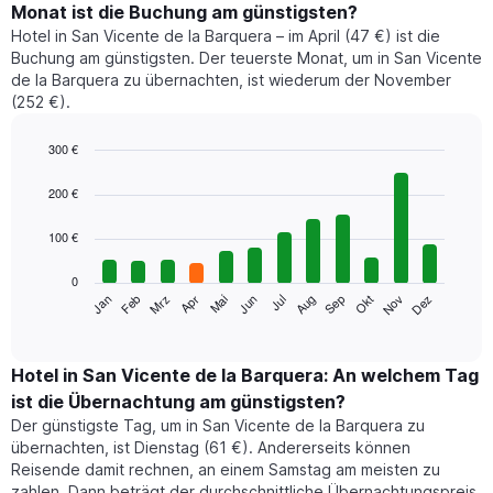
Monat ist die Buchung am günstigsten?
Hotel in San Vicente de la Barquera – im April (47 €) ist die
Buchung am günstigsten. Der teuerste Monat, um in San Vicente
de la Barquera zu übernachten, ist wiederum der November
(252 €).
300 €
Bar
Chart
graphic.
chart
200 €
with
12
100 €
bars.
0
Das
Jan
Feb
Mrz
Apr
Mai
Jun
Jul
Aug
Sep
Okt
Nov
Dez
folgende
End
of
Diagramm
interactive
zeigt
chart
den
Hotel in San Vicente de la Barquera: An welchem Tag
durchschnittlichen
ist die Übernachtung am günstigsten?
Zimmerpreis
Der günstigste Tag, um in San Vicente de la Barquera zu
im
übernachten, ist Dienstag (61 €). Andererseits können
jeweiligen
Reisende damit rechnen, an einem Samstag am meisten zu
Monat
zahlen. Dann beträgt der durchschnittliche Übernachtungspreis