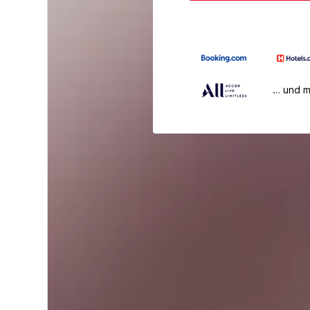
… und 