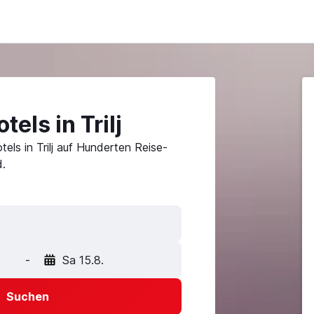
els in Trilj
els in Trilj auf Hunderten Reise-
.
-
Sa 15.8.
Suchen