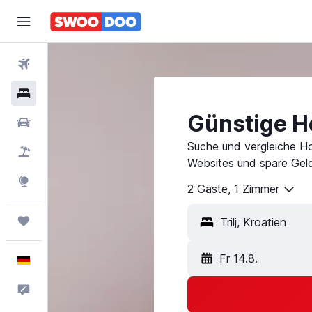
Flüge
Hotels
Günstige Hot
Mietwagen
Suche und vergleiche Hot
Pauschalreisen
Websites und spare Geld
Explore
2 Gäste, 1 Zimmer
Trips
Fr 14.8.
Deutsch
Feedback