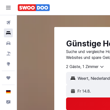
Flüge
Hotels
Günstige Ho
Mietwagen
Suche und vergleiche Ho
Pauschalreisen
Websites und spare Geld
Explore
2 Gäste, 1 Zimmer
Trips
Fr 14.8.
Deutsch
Feedback