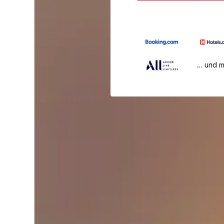
… und 