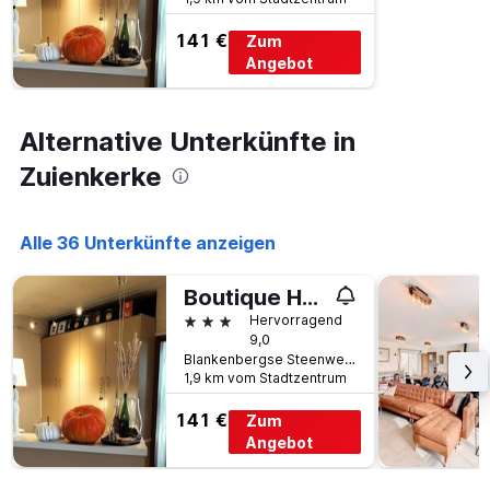
Y-
141 €
Achse,
Zum
die
Angebot
den
durchschnittlichen
Zimmerpreis
Alternative Unterkünfte in
an
diesem
Zuienkerke
Wochenende
anzeigt,
der
Alle 36 Unterkünfte anzeigen
in
den
letzten
Boutique Hotel Butler
3
3 Sterne
Hervorragend
Tagen
9,0
gefunden
Blankenbergse Steenweg 13a, Zuienkerke, Belgien
wurde.
1,9 km vom Stadtzentrum
141 €
Zum
Angebot