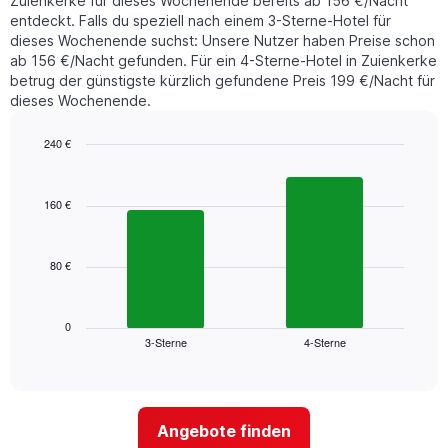
Zuienkerke für dieses Wochenende bereits ab 156 €/Nacht
entdeckt. Falls du speziell nach einem 3-Sterne-Hotel für
dieses Wochenende suchst: Unsere Nutzer haben Preise schon
ab 156 €/Nacht gefunden. Für ein 4-Sterne-Hotel in Zuienkerke
betrug der günstigste kürzlich gefundene Preis 199 €/Nacht für
dieses Wochenende.
240 €
Bar
Chart
graphic.
chart
with
160 €
2
bars.
80 €
Das
folgende
Diagramm
zeigt
0
3-Sterne
4-Sterne
den
End
of
durchschnittlichen
interactive
Zimmerpreis
chart
für
dieses
Angebote finden
Wochenende