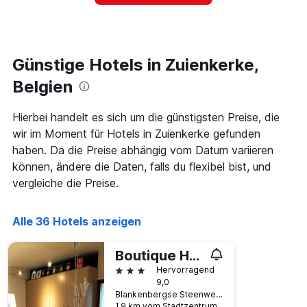
in
den
letzten
3
Tagen,
Günstige Hotels in Zuienkerke,
aggregiert
Belgien
nach
Sternebewertung.
Das
Hierbei handelt es sich um die günstigsten Preise, die
Diagramm
wir im Moment für Hotels in Zuienkerke gefunden
hat
haben. Da die Preise abhängig vom Datum variieren
1
X-
können, ändere die Daten, falls du flexibel bist, und
Achse,
vergleiche die Preise.
die
die
Hotelkategorien
Alle 36 Hotels anzeigen
nach
Sternen
Boutique Hotel Butler
anzeigt
Das
3 Sterne
Hervorragend
Diagramm
9,0
hat
Blankenbergse Steenweg 13a, Zuienkerke, Belgien
1
1,9 km vom Stadtzentrum