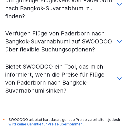
um günstige Flugtickets von Paderborn
Flüge von Dresden nach Bangkok-Suvarnabhumi
nach Bangkok-Suvarnabhumi zu
Flüge von Nürnberg nach Bangkok Dong Muang
finden?
Flüge von Leipzig nach Bangkok Dong Muang
Flüge von Köln nach Bangkok Dong Muang
Verfügen Flüge von Paderborn nach
Flüge von Münster nach Bangkok-Suvarnabhumi
Bangkok-Suvarnabhumi auf SWOODOO
Flüge von Dortmund nach Bangkok-Suvarnabhumi
über flexible Buchungsoptionen?
Flüge von Bremen nach Bangkok Dong Muang
Flüge von Dresden nach Bangkok Dong Muang
Bietet SWOODOO ein Tool, das mich
Flüge von Karlsruhe nach Bangkok-Suvarnabhumi
informiert, wenn die Preise für Flüge
Flüge von Memmingen nach Bangkok-Suvarnabhumi
von Paderborn nach Bangkok-
Flüge von Friedrichshafen nach Bangkok-Suvarnabhumi
Suvarnabhumi sinken?
Flüge von Weeze, Niederrhein nach Bangkok Dong
Muang
Flüge von Saarbrücken nach Bangkok-Suvarnabhumi
Flüge von Heringsdorf nach Bangkok-Suvarnabhumi
SWOODOO arbeitet hart daran, genaue Preise zu erhalten, jedoch
*
wird keine Garantie für Preise übernommen
.
Flüge von Rostock nach Bangkok-Suvarnabhumi