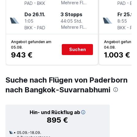
-
Mehrere Fluglinien
-
PAD
BKK
PAD
BK
Do 26.11.
3 Stopps
Fr 25.9.
1:05
44:05 Std.
8:55
-
Mehrere Fluglinien
-
BKK
PAD
BKK
PA
Angebot gefunden am
Angebot gefunde
05.08.
04.08.
Suchen
943 €
1.003 €
Suche nach Flügen von Paderborn
nach Bangkok-Suvarnabhumi
Hin- und Rückflug ab
895 €
05.09.-18.09.