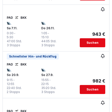
PAD
BKK
Sa 7.11.
Do 26.11.
0:30
-
1:05
-
943 €
5:30
15:10
47:00 Std.
44:05 Std.
Suchen
3 Stopps
3 Stopps
Schnellster Hin- und Rückflug
PAD
BKK
So 20.9.
So 27.9.
9:15
-
15:55
-
982 €
12:55
22:15
22:40 Std.
35:20 Std.
Suchen
2 Stopps
3 Stopps
PAD
BKK