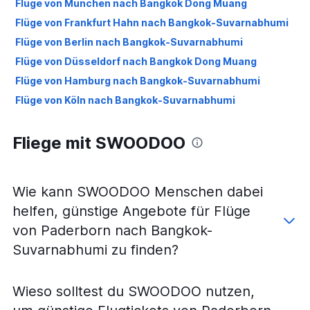
Flüge von München nach Bangkok Dong Muang
Flüge von Frankfurt Hahn nach Bangkok-Suvarnabhumi
Flüge von Berlin nach Bangkok-Suvarnabhumi
Flüge von Düsseldorf nach Bangkok Dong Muang
Flüge von Hamburg nach Bangkok-Suvarnabhumi
Flüge von Köln nach Bangkok-Suvarnabhumi
Flüge von Hamburg nach Bangkok Dong Muang
Fliege mit SWOODOO
Flüge von Stuttgart nach Bangkok-Suvarnabhumi
Flüge von Weeze, Niederrhein nach Bangkok-
Suvarnabhumi
Wie kann SWOODOO Menschen dabei
Flüge von Berlin nach Bangkok Dong Muang
helfen, günstige Angebote für Flüge
Flüge von Hannover nach Bangkok-Suvarnabhumi
von Paderborn nach Bangkok-
Flüge von Bremen nach Bangkok-Suvarnabhumi
Suvarnabhumi zu finden?
Flüge von Stuttgart nach Bangkok Dong Muang
Flüge von Nürnberg nach Bangkok-Suvarnabhumi
Flüge von Leipzig nach Bangkok-Suvarnabhumi
Wieso solltest du SWOODOO nutzen,
Flüge von Hannover nach Bangkok Dong Muang