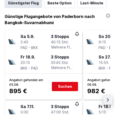
Günstigster Flug
Beste Option
Last-Minute
Günstige Flugangebote von Paderborn nach
Bangkok-Suvarnabhumi
Sa 5.9.
3 Stopps
So 20.9
2:40
40:15 Std.
9:15
-
Mehrere Fluglinien
-
PAD
BKK
PAD
BK
Fr 18.9.
3 Stopps
So 27.9.
20:15
33:45 Std.
15:55
-
Mehrere Fluglinien
-
BKK
PAD
BKK
PA
Angebot gefunden am
Angebot gefunde
05.08.
06.08.
Suchen
895 €
982 €
Sa 7.11.
3 Stopps
Fr 18.9.
0:30
47:00 Std.
5:15