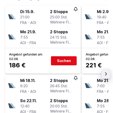
Di 15.9.
2 Stopps
Mi 2.9.
21:00
25:00 Std.
19:40
-
Mehrere Fluglinien
-
FRA
AOI
FRA
AOI
Mo 21.9.
2 Stopps
Mo 21.9.
7:55
24:15 Std.
7:55
-
Mehrere Fluglinien
-
AOI
FRA
AOI
FRA
Angebot gefunden am
Angebot gefunde
02.08.
02.08.
Suchen
186 €
221 €
Mi 18.11.
2 Stopps
Mo 21.9.
9:20
26:45 Std.
7:00
-
Mehrere Fluglinien
-
FRA
AOI
FRA
AOI
So 22.11.
2 Stopps
Mo 28.9
12:40
20:00 Std.
7:55
-
Mehrere Fluglinien
-
AOI
FRA
AOI
FRA