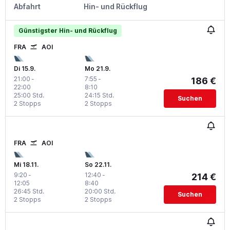
Abfahrt
Hin- und Rückflug
Günstigster Hin- und Rückflug
FRA
AOI
Di 15.9.
Mo 21.9.
21:00
-
7:55
-
186 €
22:00
8:10
25:00 Std.
24:15 Std.
Suchen
2 Stopps
2 Stopps
FRA
AOI
Mi 18.11.
So 22.11.
9:20
-
12:40
-
214 €
12:05
8:40
26:45 Std.
20:00 Std.
Suchen
2 Stopps
2 Stopps