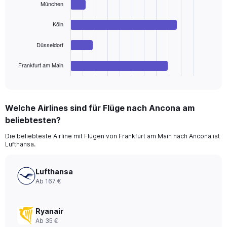
München
4
bars.
Köln
The
chart
Düsseldorf
has
1
Frankfurt am Main
X
End
of
axis
interactive
displaying
chart
categories.
Welche Airlines sind für Flüge nach Ancona am
Range:
beliebtesten?
4
categories.
Die beliebteste Airline mit Flügen von Frankfurt am Main nach Ancona ist
The
Lufthansa.
chart
has
1
Lufthansa
Y
Ab 167 €
axis
displaying
values.
Ryanair
Range:
Ab 35 €
0