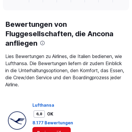
X
of
axis
interactive
displaying
chart
categories.
Range:
Bewertungen von
1
Fluggesellschaften, die Ancona
categories.
The
anfliegen
chart
has
1
Lies Bewertungen zu Airlines, die Italien bedienen, wie
Y
Lufthansa. Die Bewertungen liefern dir zudem Einblick
axis
in die Unterhaltungsoptionen, den Komfort, das Essen,
displaying
die Crew/den Service und den Boardingprozess jeder
values.
Range:
Airline.
0
to
300.
Lufthansa
OK
6,8
8.177 Bewertungen