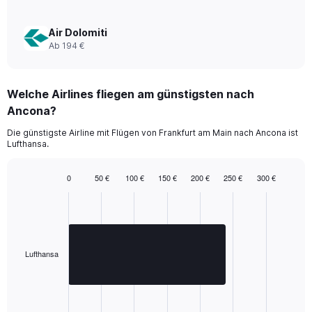
to
600.
Air Dolomiti
Ab 194 €
Welche Airlines fliegen am günstigsten nach
Ancona?
Die günstigste Airline mit Flügen von Frankfurt am Main nach Ancona ist
Lufthansa.
0
50 €
100 €
150 €
200 €
250 €
300 €
Bar
Chart
graphic.
chart
with
1
bar.
Lufthansa
The
chart
has
1
End