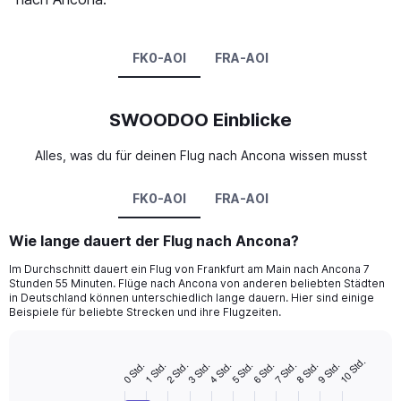
FK0-AOI
FRA-AOI
SWOODOO Einblicke
Alles, was du für deinen Flug nach Ancona wissen musst
FK0-AOI
FRA-AOI
Wie lange dauert der Flug nach Ancona?
Im Durchschnitt dauert ein Flug von Frankfurt am Main nach Ancona 7
Stunden 55 Minuten. Flüge nach Ancona von anderen beliebten Städten
in Deutschland können unterschiedlich lange dauern. Hier sind einige
Beispiele für beliebte Strecken und ihre Flugzeiten.
10 Std.
4 Std.
9 Std.
3 Std.
8 Std.
2 Std.
7 Std.
1 Std.
6 Std.
0 Std.
5 Std.
Bar
Chart
graphic.
chart
with