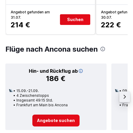
Angebot gefunden am
Angebot gefunde
31.07.
30.07.
Suchen
214 €
222 €
Flüge nach Ancona suchen
Hin- und Rückflug ab
186 €
15.09.-21.09.
09.09
4 Zwischenstopps
2 Zwi
Insgesamt 49:15 Std.
Insge
Frankfurt am Main bis Ancona
Frank
Angebote suchen