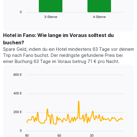
X-
Diagramm
Achse,
zeigt
0
die
3-Sterne
4-Sterne
den
End
die
of
durchschnittlichen
Hotelkategorien
interactive
Zimmerpreis
chart
nach
für
Hotel in Fano: Wie lange im Voraus solltest du
Sternen
dieses
buchen?
anzeigt
Wochenende
Das
Spare Geld, indem du ein Hotel mindestens 63 Tage vor deinem
in
Diagramm
Trip nach Fano buchst. Der niedrigste gefundene Preis bei
den
hat
einer Buchung 63 Tage im Voraus betrug 71 € pro Nacht.
letzten
1
3
Y-
600 €
Tagen,
Achse,
aggregiert
Line
Chart
die
graphic.
chart
nach
den
with
Sternebewertung.
400 €
durchschnittlichen
90
Das
Zimmerpreis
data
Diagramm
points.
für
hat
200 €
heute
1
Das
Nacht
X-
folgende
in
Achse,
Diagramm
den
0
die
zeigt,
90
60
30
letzten
End