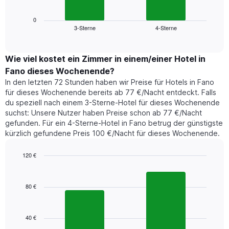
Wochentage
Diagramm
anzeigt.
zeigt
0
Das
3-Sterne
4-Sterne
den
End
Diagramm
of
durchschnittlichen
hat
interactive
Zimmerpreis,
chart
1
der
Wie viel kostet ein Zimmer in einem/einer Hotel in
Y-
für
Achse,
Fano dieses Wochenende?
heute
die
In den letzten 72 Stunden haben wir Preise für Hotels in Fano
Nacht
den
für dieses Wochenende bereits ab 77 €/Nacht entdeckt. Falls
in
durchschnittlichen
du speziell nach einem 3-Sterne-Hotel für dieses Wochenende
den
Zimmerpreis
suchst: Unsere Nutzer haben Preise schon ab 77 €/Nacht
letzten
anzeigt.
gefunden. Für ein 4-Sterne-Hotel in Fano betrug der günstigste
3
kürzlich gefundene Preis 100 €/Nacht für dieses Wochenende.
Tagen
gefunden
wurde,
120 €
aggregiert
Bar
Chart
nach
graphic.
chart
with
Sternebewertung.
80 €
2
Das
bars.
Diagramm
hat
40 €
Das
1
folgende