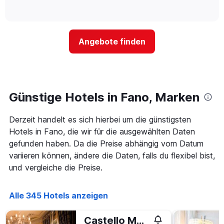
die
of
wie
3
interactive
Hotelkategorien
sich
Tagen
chart
nach
der
anzeigt.
Sternen
Preis
Angebote finden
anzeigt
für
Das
ein
Diagramm
Zimmer
hat
ändert,
1
je
Y-
näher
Günstige Hotels in Fano, Marken
Achse,
das
die
Aufenthaltsdatum
den
Derzeit handelt es sich hierbei um die günstigsten
rückt.
durchschnittlichen
Das
Hotels in Fano, die wir für die ausgewählten Daten
Zimmerpreis
Diagramm
gefunden haben. Da die Preise abhängig vom Datum
an
hat
variieren können, ändere die Daten, falls du flexibel bist,
diesem
1
Wochenende
und vergleiche die Preise.
X-
anzeigt,
Achse,
der
die
in
Alle 345 Hotels anzeigen
die
den
Anzahl
letzten
der
Castello Montegiove
3