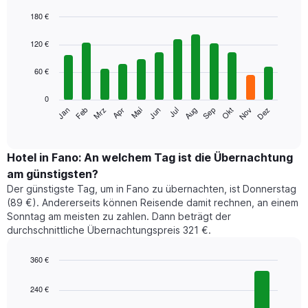
180 €
Bar
Chart
graphic.
chart
120 €
with
12
60 €
bars.
0
Das
Jan
Feb
Mrz
Apr
Mai
Jun
Jul
Aug
Sep
Okt
Nov
Dez
folgende
End
of
Diagramm
interactive
zeigt
chart
den
Hotel in Fano: An welchem Tag ist die Übernachtung
durchschnittlichen
am günstigsten?
Zimmerpreis
Der günstigste Tag, um in Fano zu übernachten, ist Donnerstag
im
(89 €). Andererseits können Reisende damit rechnen, an einem
jeweiligen
Sonntag am meisten zu zahlen. Dann beträgt der
Monat
durchschnittliche Übernachtungspreis 321 €.
an.
Das
Diagramm
360 €
hat
Bar
Chart
1
graphic.
chart
240 €
with
X-
7