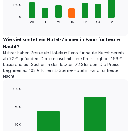
Achse,
120 €
bars.
die
die
Das
0
Monate
folgende
Mo
Di
Mi
Do
Fr
Sa
So
End
anzeigt.
of
Diagramm
Das
interactive
zeigt
chart
Diagramm
den
Wie viel kostet ein Hotel-Zimmer in Fano für heute
hat
durchschnittlichen
1
Nacht?
Preis
Y-
Nutzer haben Preise ab Hotels in Fano für heute Nacht bereits
eines
Achse,
ab 72 € gefunden. Der durchschnittliche Preis liegt bei 156 €,
Zimmers
die
basierend auf Suchen in den letzten 72 Stunden. Die Preise
für
den
beginnen ab 103 € für ein 4-Sterne-Hotel in Fano für heute
den
durchschnittlichen
Nacht.
jeweiligen
Zimmerpreis
Wochentag.
anzeigt.
Das
120 €
Diagramm
Bar
Chart
hat
graphic.
chart
1
with
80 €
2
X-
bars.
Achse,
die
40 €
Das
die
folgende