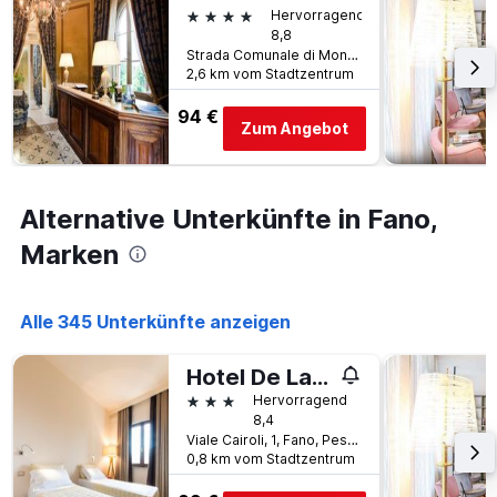
Tage
4 Sterne
Tagen
Hervorragend
vor
8,8
gefunden
dem
Strada Comunale di Montegiove 1, Fano, Pesaro e Urbino, Italien
wurde.
Aufenthalt
2,6 km vom Stadtzentrum
anzeigt
Das
94 €
Diagramm
Zum Angebot
hat
1
Y-
Achse,
Alternative Unterkünfte in Fano,
die
Marken
den
durchschnittlichen
Zimmerpreis
anzeigt
Alle 345 Unterkünfte anzeigen
Hotel De La Ville
3 Sterne
Hervorragend
8,4
Viale Cairoli, 1, Fano, Pesaro e Urbino, Italien
0,8 km vom Stadtzentrum