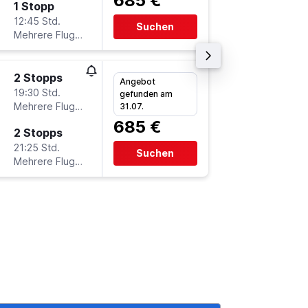
685 €
1 Stopp
So 4.10
12:45 Std.
13:35
Suchen
Mehrere Fluglinien
-
YVR
FR
2 Stopps
Fr 18.9.
Angebot
19:30 Std.
10:15
gefunden am
Mehrere Fluglinien
-
31.07.
FRA
YV
685 €
2 Stopps
So 4.10
21:25 Std.
13:30
Suchen
Mehrere Fluglinien
-
YVR
FR