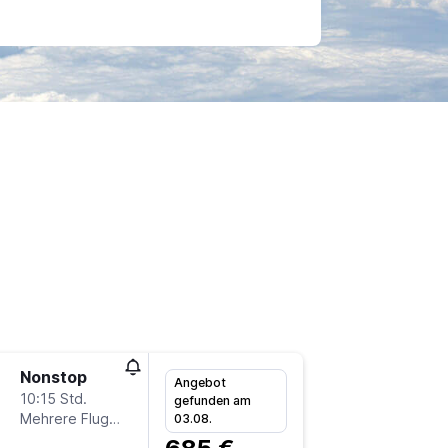
Nonstop
Fr 18.9.
Angebot
10:15 Std.
8:30
gefunden am
Mehrere Fluglinien
-
03.08.
FRA
YV