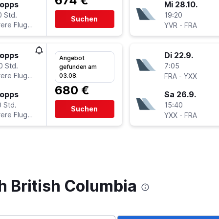
674 €
topps
Mi 28.10.
0 Std.
19:20
Suchen
ere Fluglinien
-
YVR
FRA
topps
Di 22.9.
Angebot
0 Std.
7:05
gefunden am
ere Fluglinien
-
03.08.
FRA
YXX
680 €
topps
Sa 26.9.
 Std.
15:40
Suchen
ere Fluglinien
-
YXX
FRA
h British Columbia