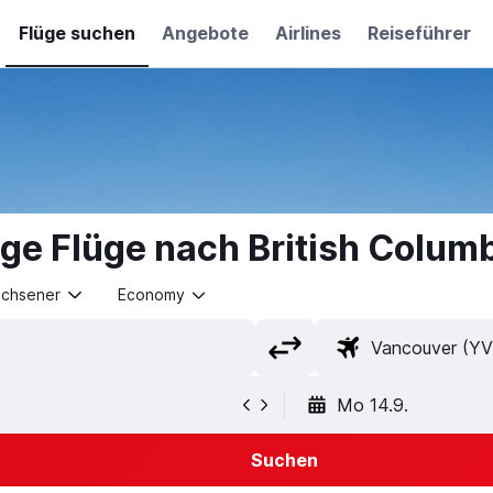
Flüge suchen
Angebote
Airlines
Reiseführer
ge Flüge nach British Colum
achsener
Economy
Mo 14.9.
Suchen