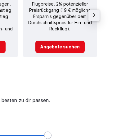
agen.
Flugpreise. 2% potenzieller
Rückflug in
nstieg
Preisrückgang (19 € mögliche
tieg
Ersparnis gegenüber dem
Durchschnittspreis für Hin- und
in- und
Rückflug).
n
Angebote suchen
Angebot
 besten zu dir passen.