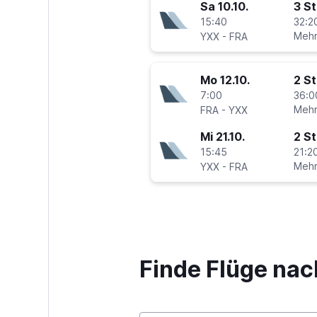
Sa 10.10.
3 S
15:40
32:2
-
Mehr
YXX
FRA
Mo 12.10.
2 S
7:00
36:0
-
Mehr
FRA
YXX
Mi 21.10.
2 S
15:45
21:20
-
Mehr
YXX
FRA
Finde Flüge nac