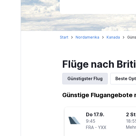
Start
Nordamerika
Kanada
Güns
Flüge nach Brit
Günstigster Flug
Beste Opt
Günstige Flugangebote n
Do 17.9.
2 S
9:45
18:5
-
Mehr
FRA
YXX