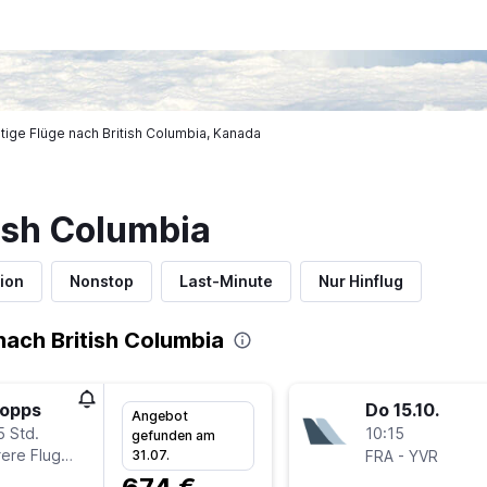
tige Flüge nach British Columbia, Kanada
ish Columbia
ion
Nonstop
Last-Minute
Nur Hinflug
ach British Columbia
topps
Do 15.10.
Angebot
5 Std.
10:15
gefunden am
ere Fluglinien
-
31.07.
FRA
YVR