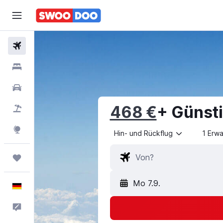
Flüge
Hotels
Mietwagen
468 €
+ Günsti
Pauschalreisen
Explore
Hin- und Rückflug
1 Erw
Trips
Mo 7.9.
Deutsch
Feedback