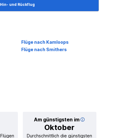
Hin- und Rückflug
Flüge nach Kamloops
Flüge nach Smithers
Am günstigsten im
Durchschnittl
Oktober
83
 Flügen
Durchschnittlich die günstigsten
Durchschnitt