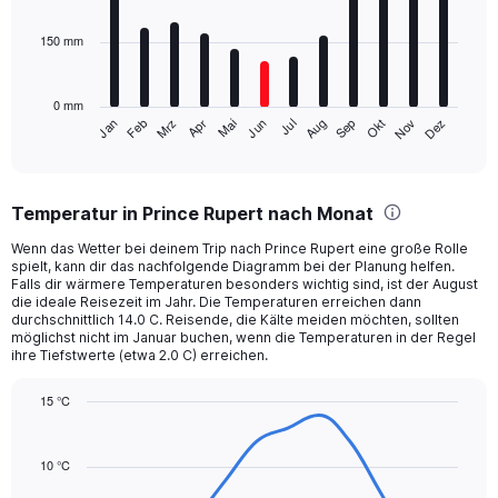
bars.
0
to
150 mm
The
2400.
chart
has
0 mm
1
Mrz
Jun
Sep
Dez
Jan
Apr
Jul
Okt
Feb
Mai
Aug
Nov
X
End
of
axis
interactive
displaying
chart
categories.
Temperatur in Prince Rupert nach Monat
Range:
12
Wenn das Wetter bei deinem Trip nach Prince Rupert eine große Rolle
categories.
spielt, kann dir das nachfolgende Diagramm bei der Planung helfen.
The
Falls dir wärmere Temperaturen besonders wichtig sind, ist der August
chart
die ideale Reisezeit im Jahr. Die Temperaturen erreichen dann
durchschnittlich 14.0 C. Reisende, die Kälte meiden möchten, sollten
has
möglichst nicht im Januar buchen, wenn die Temperaturen in der Regel
1
ihre Tiefstwerte (etwa 2.0 C) erreichen.
Y
axis
15 °C
displaying
Line
values.
Chart
graphic.
chart
Range:
with
10 °C
0
14
to
data