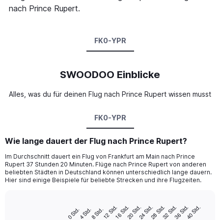
nach Prince Rupert.
FK0-YPR
SWOODOO Einblicke
Alles, was du für deinen Flug nach Prince Rupert wissen musst
FK0-YPR
Wie lange dauert der Flug nach Prince Rupert?
Im Durchschnitt dauert ein Flug von Frankfurt am Main nach Prince
Rupert 37 Stunden 20 Minuten. Flüge nach Prince Rupert von anderen
beliebten Städten in Deutschland können unterschiedlich lange dauern.
Hier sind einige Beispiele für beliebte Strecken und ihre Flugzeiten.
16 Std.
36 Std.
12 Std.
32 Std.
28 Std.
24 Std.
20 Std.
40 Std.
8 Std.
4 Std.
0 Std.
Bar
Chart
graphic.
chart