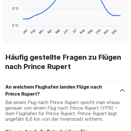
450.
points.
5 °C
The
chart
0 °C
has
Mrz
Jun
Sep
Dez
Jan
Apr
Jul
Okt
Feb
Mai
Aug
Nov
1
End
of
X
interactive
axis
chart
displaying
categories.
Häufig gestellte Fragen zu Flügen
Range:
nach Prince Rupert
14
categories.
The
chart
An welchem Flughafen landen Flüge nach
has
1
Prince Rupert?
Y
Bei einem Flug nach Prince Rupert spricht man etwas
axis
genauer von einem Flug nach Prince Rupert (YPR) –
displaying
dem Flughafen für Prince Rupert. Prince Rupert liegt
values.
ungefähr 8,6 km von der Innenstadt entfernt.
Range:
0