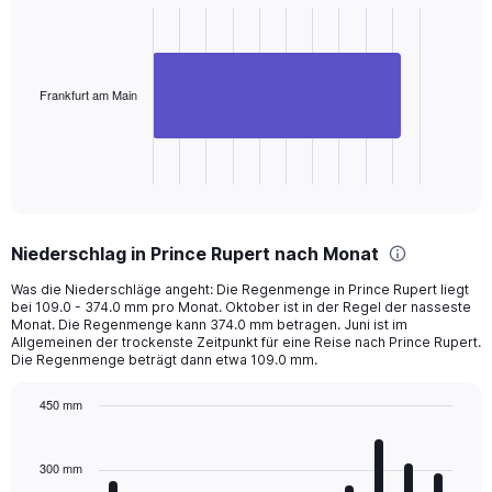
with
1
bar.
The
Frankfurt am Main
chart
has
1
X
End
of
axis
interactive
displaying
chart
categories.
Niederschlag in Prince Rupert nach Monat
Range:
1
Was die Niederschläge angeht: Die Regenmenge in Prince Rupert liegt
categories.
bei 109.0 - 374.0 mm pro Monat. Oktober ist in der Regel der nasseste
The
Monat. Die Regenmenge kann 374.0 mm betragen. Juni ist im
chart
Allgemeinen der trockenste Zeitpunkt für eine Reise nach Prince Rupert.
Die Regenmenge beträgt dann etwa 109.0 mm.
has
1
Y
450 mm
axis
Bar
Chart
displaying
graphic.
chart
with
values.
300 mm
12
Range: