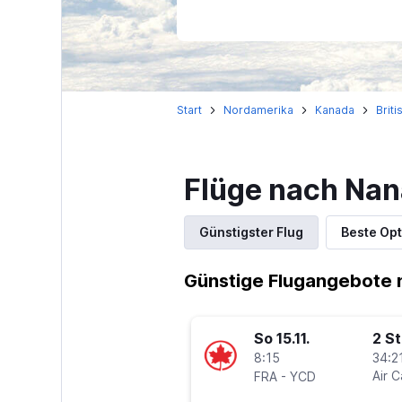
Start
Nordamerika
Kanada
Brit
Flüge nach Na
Günstigster Flug
Beste Opt
Günstige Flugangebote 
So 15.11.
2 S
8:15
34:21
-
Air 
FRA
YCD