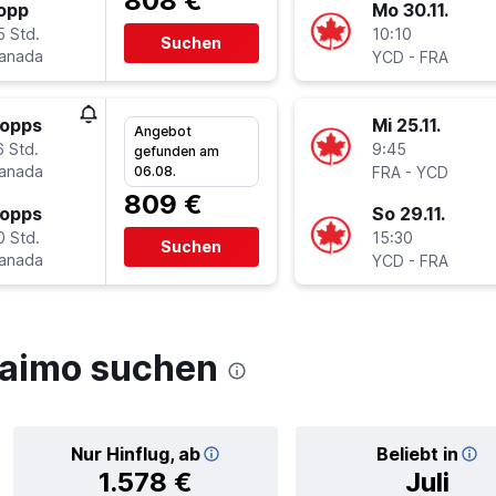
808 €
topp
Mo 30.11.
5 Std.
10:10
Suchen
Canada
-
YCD
FRA
topps
Mi 25.11.
Angebot
6 Std.
9:45
gefunden am
Canada
-
06.08.
FRA
YCD
809 €
topps
So 29.11.
0 Std.
15:30
Suchen
Canada
-
YCD
FRA
naimo suchen
Nur Hinflug, ab
Beliebt in
1.578 €
Juli