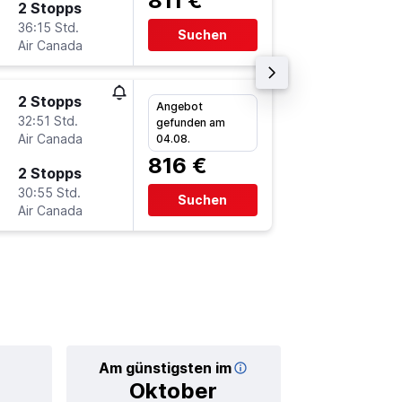
811 €
2 Stopps
Di 1.12.
36:15 Std.
15:30
Suchen
Air Canada
-
YCD
F
2 Stopps
Fr 13.11.
Angebot
32:51 Std.
13:30
gefunden am
Air Canada
-
04.08.
FRA
YC
816 €
2 Stopps
Mo 30.1
30:55 Std.
7:25
Suchen
Air Canada
-
YCD
F
Am günstigsten im
Durchschnittl
Oktober
83