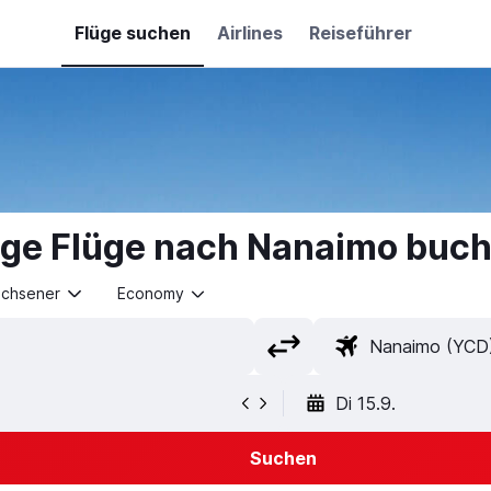
Flüge suchen
Airlines
Reiseführer
ige Flüge nach Nanaimo buc
achsener
Economy
Di 15.9.
Suchen