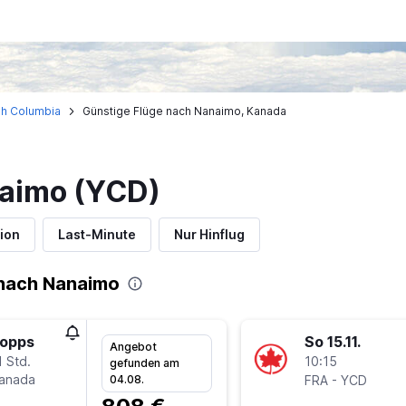
ish Columbia
Günstige Flüge nach Nanaimo, Kanada
naimo (YCD)
ion
Last-Minute
Nur Hinflug
nach Nanaimo
topps
So 15.11.
Angebot
 Std.
10:15
gefunden am
Canada
-
04.08.
FRA
YCD