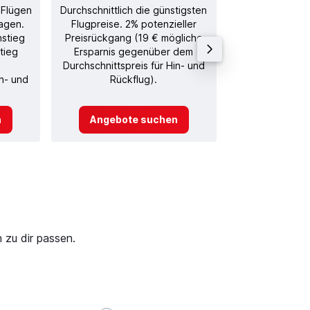
 Flügen
Durchschnittlich die günstigsten
Durchschnitt
agen.
Flugpreise. 2% potenzieller
Rückflug in
nstieg
Preisrückgang (19 € mögliche
tieg
Ersparnis gegenüber dem
Durchschnittspreis für Hin- und
in- und
Rückflug).
n
Angebote suchen
Angebot
 zu dir passen.