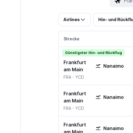
Airlines
Hin- und Rückfl
Strecke
Günstigster Hin- und Rückflug
Frankfurt
Nanaimo
am Main
Frankfurt am Main
Nanaimo
FRA
-
YCD
Frankfurt
Nanaimo
am Main
Frankfurt am Main
Nanaimo
FRA
-
YCD
Frankfurt
Nanaimo
am Main