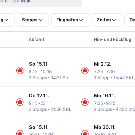
ug
Stopps
Flughäfen
Zeiten
Da
Abfahrt
Hin- und Rückflug
So 15.11.
Mi 2.12.
8:15
-
10:36
7:25
-
7:10
2 Stopps
34:21 Std.
1 Stopp
15:45 Std.
Do 12.11.
Mo 16.11.
9:15
-
23:11
7:25
-
9:45
2 Stopps
21:56 Std.
2 Stopps
42:20 Std
So 15.11.
Mo 30.11.
10:15
-
10:36
10:10
-
6:25