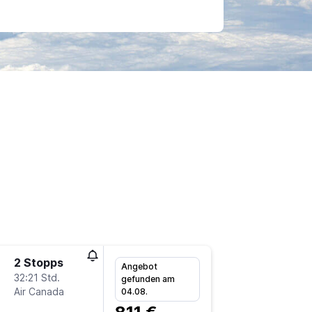
2 Stopps
Sa 14.11
Angebot
32:21 Std.
9:45
gefunden am
Air Canada
-
04.08.
FRA
YC