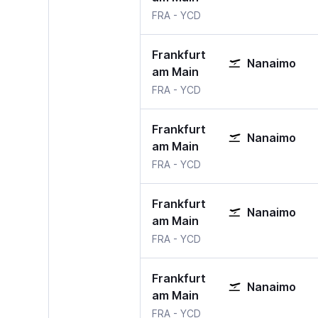
Frankfurt am Main
Nanaimo
FRA
-
YCD
Frankfurt
Nanaimo
am Main
Frankfurt am Main
Nanaimo
FRA
-
YCD
Frankfurt
Nanaimo
am Main
Frankfurt am Main
Nanaimo
FRA
-
YCD
Frankfurt
Nanaimo
am Main
Frankfurt am Main
Nanaimo
FRA
-
YCD
Frankfurt
Nanaimo
am Main
Frankfurt am Main
Nanaimo
FRA
-
YCD