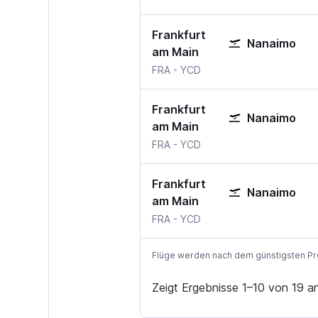
Frankfurt
Nanaimo
am Main
Frankfurt am Main
Nanaimo
FRA
-
YCD
Frankfurt
Nanaimo
am Main
Frankfurt am Main
Nanaimo
FRA
-
YCD
Frankfurt
Nanaimo
am Main
Frankfurt am Main
Nanaimo
FRA
-
YCD
Flüge werden nach dem günstigsten Preis
Zeigt Ergebnisse 1–10 von 19 a