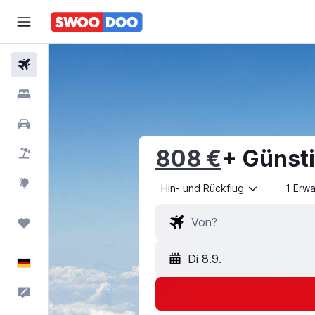
Flüge
Hotels
Mietwagen
808 €
+ Günst
Pauschalreisen
Explore
Hin- und Rückflug
1 Erw
Trips
Di 8.9.
Deutsch
Feedback