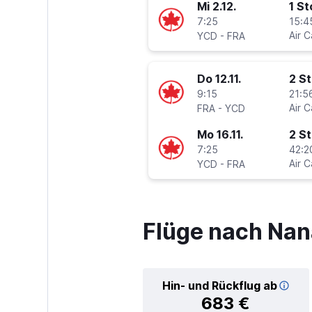
Mi 2.12.
1 S
7:25
15:4
-
Air 
YCD
FRA
Do 12.11.
2 S
9:15
21:5
-
Air 
FRA
YCD
Mo 16.11.
2 S
7:25
42:2
-
Air 
YCD
FRA
Flüge nach Na
Hin- und Rückflug ab
683 €