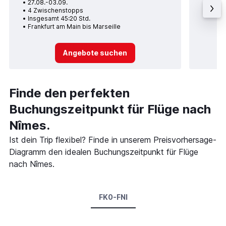
27.08.-03.09.
po
4 Zwischenstopps
Durc
Insgesamt 45:20 Std.
Frankfurt am Main bis Marseille
Angebote suchen
Finde den perfekten
Buchungszeitpunkt für Flüge nach
Nîmes.
Ist dein Trip flexibel? Finde in unserem Preisvorhersage-
Diagramm den idealen Buchungszeitpunkt für Flüge
nach Nîmes.
FK0-FNI