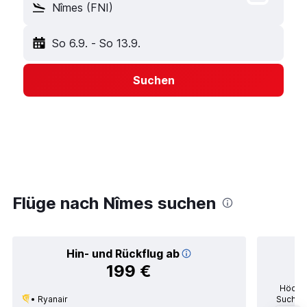
Nîmes (FNI)
So 6.9.
-
So 13.9.
Suchen
Flüge nach Nîmes suchen
Hin- und Rückflug ab
199 €
Höchst
Ryanair
Suchanf