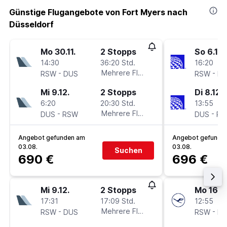
Günstige Flugangebote von Fort Myers nach
Düsseldorf
Mo 30.11.
2 Stopps
So 6.12.
14:30
36:20 Std.
16:20
-
Mehrere Fluglinien
-
RSW
DUS
RSW
D
Mi 9.12.
2 Stopps
Di 8.12.
6:20
20:30 Std.
13:55
-
Mehrere Fluglinien
-
DUS
RSW
DUS
RS
Angebot gefunden am
Angebot gefunde
03.08.
03.08.
Suchen
690 €
696 €
Mi 9.12.
2 Stopps
Mo 16.11
17:31
17:09 Std.
12:55
-
Mehrere Fluglinien
-
RSW
DUS
RSW
D