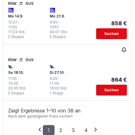
RSW
DUS
Mo 14.9.
Mo 21.9.
12:27
-
9:50
-
858 €
11:50
19:51
17:23 Std.
40:01 Std.
Suchen
2 Stopps
2 Stopps
RSW
DUS
So 18.10.
Di 27.10.
11:55
-
6:20
-
864 €
14:30
17:40
20:35 Std.
16:20 Std.
Suchen
2 Stopps
1 Stopp
Zeigt Ergebnisse 1–10 von 38 an
Nach dem günstigsten Preis sortiert
1
2
3
4