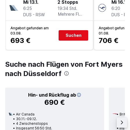
Mi 13.1.
2 Stopps
Mi 16.12.
6:25
19:34 Std.
6:20
-
Mehrere Fluglinien
-
DUS
RSW
DUS
RS
Angebot gefunden am
Angebot gefunde
03.08.
01.08.
Suchen
693 €
706 €
Suche nach Flügen von Fort Myers
nach Düsseldorf
Hin- und Rückflug ab
690 €
Air Canada
Britis
30.11.-09.12.
23.11.
4 Zwischenstopps
2 Zwi
Insgesamt 56:50 Std.
Insge