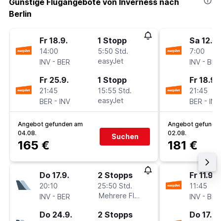
Günstige Flugangebote von Inverness nach
Berlin
Fr 18.9.
1 Stopp
Sa 12.9.
14:00
5:50 Std.
7:00
-
easyJet
-
INV
BER
INV
BER
Fr 25.9.
1 Stopp
Fr 18.9.
21:45
15:55 Std.
21:45
-
easyJet
-
BER
INV
BER
INV
Angebot gefunden am
Angebot gefunde
04.08.
02.08.
Suchen
165 €
181 €
Do 17.9.
2 Stopps
Fr 11.9.
20:10
25:50 Std.
11:45
-
Mehrere Fluglinien
-
INV
BER
INV
BER
Do 24.9.
2 Stopps
Do 17.9.