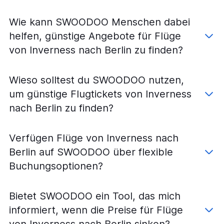
Flüge von Edinburgh nach Hamburg
Flüge von Glasgow Prestwick nach München
Wie kann SWOODOO Menschen dabei
Flüge von Edinburgh nach Hannover
helfen, günstige Angebote für Flüge
Flüge von Glasgow nach Hamburg
von Inverness nach Berlin zu finden?
Flüge von Glasgow nach Frankfurt Hahn
Flüge von Glasgow nach Stuttgart
Wieso solltest du SWOODOO nutzen,
Flüge von Glasgow nach Bremen
um günstige Flugtickets von Inverness
Flüge von Aberdeen nach Düsseldorf
nach Berlin zu finden?
Flüge von Glasgow Prestwick nach Berlin
Flüge von Glasgow nach Köln
Verfügen Flüge von Inverness nach
Flüge von Edinburgh nach Leipzig
Berlin auf SWOODOO über flexible
Flüge von Glasgow Prestwick nach Frankfurt am Main
Buchungsoptionen?
Flüge von Aberdeen nach Frankfurt am Main
Flüge von Aberdeen nach Berlin
Bietet SWOODOO ein Tool, das mich
Flüge von Aberdeen nach München
informiert, wenn die Preise für Flüge
Flüge von Edinburgh nach Karlsruhe
von Inverness nach Berlin sinken?