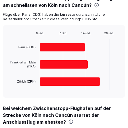
am schnellsten von Köln nach Cancún?
3
categories.
Flüge über Paris (CDG) haben die kürzeste durchschnittliche
The
Reisedauer pro Strecke für diese Verbindung: 13:05 Std..
chart
has
1
0 Std.
7 Std.
14 Std.
20 Std.
Bar
Y
Chart
graphic.
chart
axis
with
Paris (CDG)
displaying
3
values.
bars.
Range:
Frankfurt am Main
0
The
(FRA)
to
chart
2500.
has
Zürich (ZRH)
1
X
End
of
axis
interactive
displaying
chart
categories.
Bei welchem Zwischenstopp-Flughafen auf der
Range:
Strecke von Köln nach Cancún startet der
3
categories.
Anschlussflug am ehesten?
The