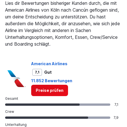
1
Lies dir Bewertungen bisheriger Kunden durch, die mit
Y
American Airlines von Köln nach Cancún geflogen sind,
axis
um deine Entscheidung zu unterstützen. Du hast
displaying
außerdem die Möglichkeit, dir anzusehen, wie sich jede
values.
Range:
Airline im Vergleich mit anderen in Sachen
0
Unterhaltungsoptionen, Komfort, Essen, Crew/Service
to
und Boarding schlägt.
450.
American Airlines
Gut
7,1
11.852 Bewertungen
Preise prüfen
Gesamt
7,1
Crew
7,9
Unterhaltung