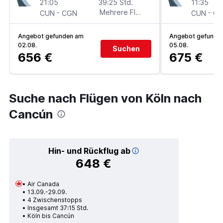
21:05
39:25 Std.
11:35
-
Mehrere Fluglinien
-
CUN
CGN
CUN
C
Angebot gefunden am
Angebot gefunde
02.08.
05.08.
Suchen
656 €
675 €
Suche nach Flügen von Köln nach
Cancún
Hin- und Rückflug ab
648 €
Air Canada
13.09.-29.09.
4 Zwischenstopps
Insgesamt 37:15 Std.
Köln bis Cancún