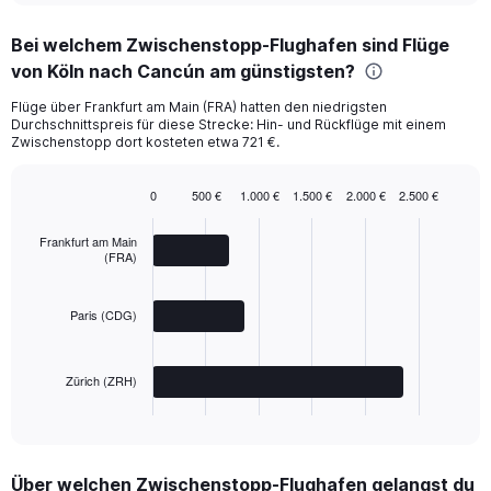
chart
Bei welchem Zwischenstopp-Flughafen sind Flüge
von Köln nach Cancún am günstigsten?
Flüge über Frankfurt am Main (FRA) hatten den niedrigsten
Durchschnittspreis für diese Strecke: Hin- und Rückflüge mit einem
Zwischenstopp dort kosteten etwa 721 €.
0
500 €
1.000 €
1.500 €
2.000 €
2.500 €
Bar
Chart
graphic.
chart
Frankfurt am Main
with
(FRA)
3
bars.
Paris (CDG)
The
chart
has
Zürich (ZRH)
1
X
End
of
axis
interactive
displaying
chart
categories.
Über welchen Zwischenstopp-Flughafen gelangst du
Range: