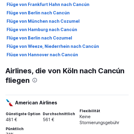
Flüge von Frankfurt Hahn nach Cancún
Flüge von Berlin nach Cancún
Flüge von München nach Cozumel
Flüge von Hamburg nach Cancún
Flüge von Berlin nach Cozumel
Flüge von Weeze, Niederrhein nach Cancún
Flüge von Hannover nach Cancún
Flüge von Düsseldorf nach Cozumel
Airlines, die von Köln nach Cancún
Flüge von Hamburg nach Cozumel
fliegen
Flüge von Stuttgart nach Cancún
Flüge von Stuttgart nach Cozumel
Flüge von Leipzig nach Cancún
American Airlines
Flüge von Nürnberg nach Cancún
Flexibilität
Flüge von Bremen nach Cancún
Günstigste Option
Durchschnittlich
Keine
481 €
561 €
Flüge von Hannover nach Cozumel
Stornierungsgebühr
Pünktlich
Flüge von Dresden nach Cancún