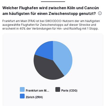
Welcher Flughafen wird zwischen Köln und Cancún
am häufigsten für einen Zwischenstopp genutzt?
Frankfurt am Main (FRA) ist bei SWOODOO-Nutzern der am häufigsten
ausgewählte Flughafen für Zwischenstopps auf dieser Strecke und
erscheint in 40% der Verbindungen für Hin- und Rückflug mit 1 Stopp.
Pie
Chart
graphic.
chart
with
3
slices.
Frankfurt am M…
Paris (CDG)
Zürich (ZRH)
End
of
interactive