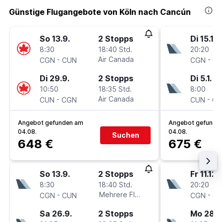
Günstige Flugangebote von Köln nach Cancún
So 13.9.
2 Stopps
Di 15.12.
8:30
18:40 Std.
20:20
-
Air Canada
-
CGN
CUN
CGN
C
Di 29.9.
2 Stopps
Di 5.1.
10:50
18:35 Std.
8:00
-
Air Canada
-
CUN
CGN
CUN
C
Angebot gefunden am
Angebot gefunde
04.08.
04.08.
Suchen
648 €
675 €
So 13.9.
2 Stopps
Fr 11.12.
8:30
18:40 Std.
20:20
-
Mehrere Fluglinien
-
CGN
CUN
CGN
C
Sa 26.9.
2 Stopps
Mo 28.1