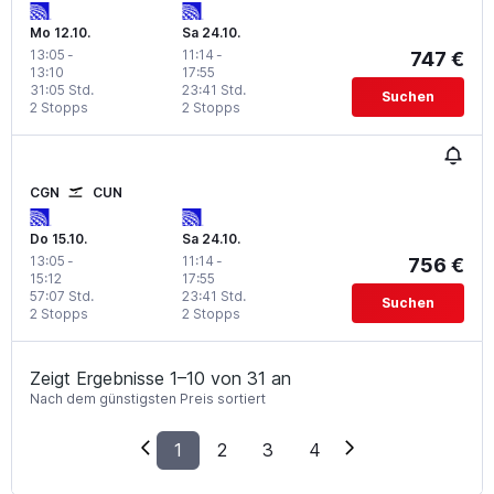
Mo 12.10.
Sa 24.10.
13:05
-
11:14
-
747 €
13:10
17:55
31:05 Std.
23:41 Std.
Suchen
2 Stopps
2 Stopps
CGN
CUN
Do 15.10.
Sa 24.10.
13:05
-
11:14
-
756 €
15:12
17:55
57:07 Std.
23:41 Std.
Suchen
2 Stopps
2 Stopps
Zeigt Ergebnisse 1–10 von 31 an
Nach dem günstigsten Preis sortiert
1
2
3
4