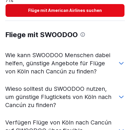
71%
Flüge von Nürnberg nach Cozumel
Flüge mit American Airlines suchen
Flüge von Münster nach Cancún
Flüge von Köln nach Cozumel
Flüge von Frankfurt am Main nach Chetumal
Fliege mit SWOODOO
Flüge von Bremen nach Cozumel
Flüge von Karlsruhe nach Cancún
Flüge von Dortmund nach Cancún
Wie kann SWOODOO Menschen dabei
Flüge von Saarbrücken nach Cancún
helfen, günstige Angebote für Flüge
Flüge von Paderborn nach Cancún
von Köln nach Cancún zu finden?
Flüge von Memmingen nach Cancún
Wieso solltest du SWOODOO nutzen,
um günstige Flugtickets von Köln nach
Cancún zu finden?
Verfügen Flüge von Köln nach Cancún